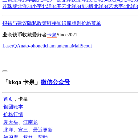
连珠版
北洋34小字
北洋34开云
北洋34剑3版
北洋34艺术字4
北洋3
报错与建议
隐私政策
链接
知识库
版别
价格
菜单
业余钱币收藏爱好者
卡泉
Since2021
LaserQA
nato-phonetic
ham antenna
MailScout
「kkqa 卡泉」
微信公众号
首页
，卡泉
银圆账本
价格行情
袁大头
、
江南龙
北洋
、
宣三
、
最近更新
知识库
、
标签
、
帮助