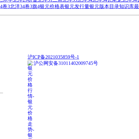
4卷3
北洋34卷3旗4
银元价格表
银元发行量
银元版本目录
知识库
最
沪ICP备2021035859号-1
沪公网安备31011402009745号