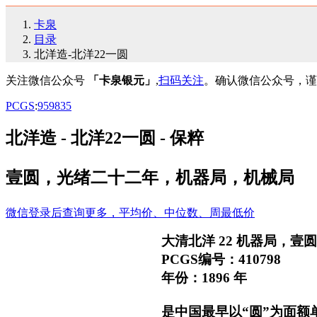
卡泉
目录
北洋造-北洋22一圆
关注微信公众号
「卡泉银元」
,
扫码关注
。确认微信公众号，谨
PCGS
:
95
98
35
北洋造 - 北洋22一圆 - 保粹
壹圆，光绪二十二年，机器局，机械局
微信登录后查询更多，平均价、中位数、周最低价
大清北洋 22 机器局，
PCGS编号：410798
年份：1896 年
是中国最早以“圆”为面额