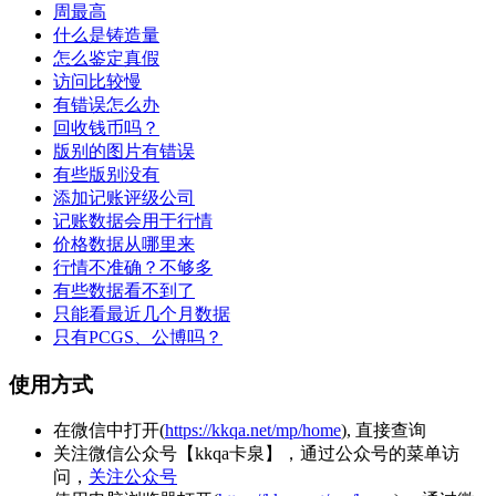
周最高
什么是铸造量
怎么鉴定真假
访问比较慢
有错误怎么办
回收钱币吗？
版别的图片有错误
有些版别没有
添加记账评级公司
记账数据会用于行情
价格数据从哪里来
行情不准确？不够多
有些数据看不到了
只能看最近几个月数据
只有PCGS、公博吗？
使用方式
在微信中打开(
https://kkqa.net/mp/home
), 直接查询
关注微信公众号
【kkqa卡泉】
，通过公众号的菜单访
问，
关注公众号