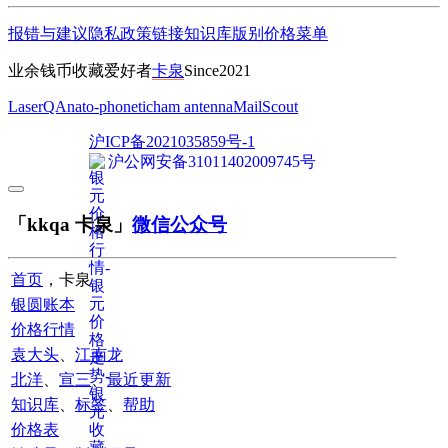
报错与建议
隐私政策
链接
知识库
版别
价格
菜单
业余钱币收藏爱好者
卡泉
Since2021
LaserQA
nato-phonetic
ham antenna
MailScout
沪ICP备2021035859号-1
沪公网安备31011402009745号
「kkqa 卡泉」
微信公众号
首页
，卡泉
银圆账本
价格行情
袁大头
、
江南龙
北洋
、
宣三
、
最近更新
知识库
、
标签
、
帮助
价格表