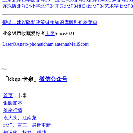
连珠版
北洋34小字
北洋34开云
北洋34剑3版
北洋34艺术字4
北洋3
报错与建议
隐私政策
链接
知识库
版别
价格
菜单
业余钱币收藏爱好者
卡泉
Since2021
LaserQA
nato-phonetic
ham antenna
MailScout
「kkqa 卡泉」
微信公众号
首页
，卡泉
银圆账本
价格行情
袁大头
、
江南龙
北洋
、
宣三
、
最近更新
知识库
、
标签
、
帮助