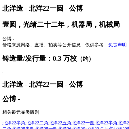
北洋造 - 北洋22一圆 - 公博
壹圆，光绪二十二年，机器局，机械局
公博 -
价格来源网络、直播、拍卖等公开信息，仅供参考，
免责声明
铸造量/发行量：0.3 万枚
（约）
北洋造 - 北洋22一圆 - 公博
公博 -
相关银元品类版别
北洋22半角
北洋22二角
北洋22五角
北洋22一圆
北洋23半角
北洋2
二角
北洋25半圆
北洋25一圆
北洋26
北洋29
北洋29-G后点
北洋29