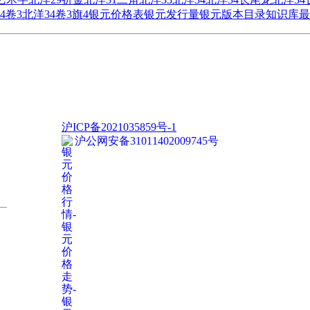
4卷3
北洋34卷3旗4
银元价格表
银元发行量
银元版本目录
知识库
最
沪ICP备2021035859号-1
沪公网安备31011402009745号