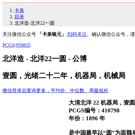
卡泉
目录
北洋造-北洋22一圆
关注微信公众号
「卡泉银元」
,
扫码关注
。确认微信公众号，谨
PCGS
:
95
98
35
北洋造 - 北洋22一圆 - 公博
壹圆，光绪二十二年，机器局，机械局
微信登录后查询更多，平均价、中位数、周最低价
大清北洋 22 机器局，
PCGS编号：410798
年份：1896 年
是中国最早以“圆”为面额