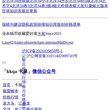
云
北洋34连珠版
北洋34小字
北洋34开云
北洋34剑3版
北洋34艺
术字4
北洋34卷3
北洋34卷3旗4
银元价格表
银元发行量
银元版本
目录
知识库
最近更新
报错与建议
隐私政策
链接
知识库
版别
价格
菜单
业余钱币收藏爱好者
卡泉
Since2021
LaserQA
nato-phonetic
ham antenna
MailScout
沪ICP备2021035859号-1
沪公网安备31011402009745号
「kkqa 卡泉」
微信公众号
首页
，卡泉
银圆账本
价格行情
袁大头
、
江南龙
北洋
、
宣三
、
最近更新