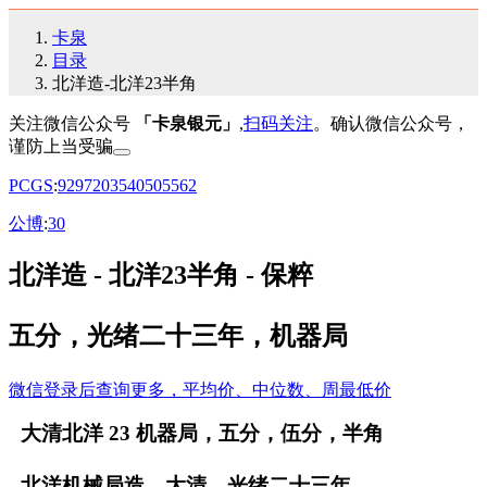
卡泉
目录
北洋造-北洋23半角
关注微信公众号
「卡泉银元」
,
扫码关注
。确认微信公众号，
谨防上当受骗
PCGS
:
92
97
20
35
40
50
55
62
公博
:
30
北洋造 - 北洋23半角 - 保粹
五分，光绪二十三年，机器局
微信登录后查询更多，平均价、中位数、周最低价
大清北洋 23 机器局，五分，伍分，半角
北洋机械局造，大清，光绪二十三年