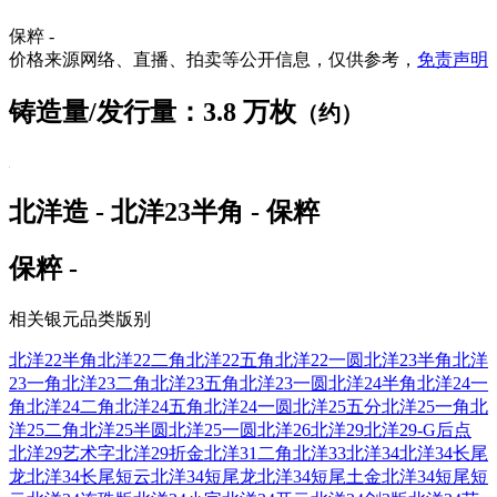
保粹 -
价格来源网络、直播、拍卖等公开信息，仅供参考，
免责声明
铸造量/发行量：3.8 万枚
（约）
北洋造 - 北洋23半角 - 保粹
保粹 -
相关银元品类版别
北洋22半角
北洋22二角
北洋22五角
北洋22一圆
北洋23半角
北洋
23一角
北洋23二角
北洋23五角
北洋23一圆
北洋24半角
北洋24一
角
北洋24二角
北洋24五角
北洋24一圆
北洋25五分
北洋25一角
北
洋25二角
北洋25半圆
北洋25一圆
北洋26
北洋29
北洋29-G后点
北洋29艺术字
北洋29折金
北洋31二角
北洋33
北洋34
北洋34长尾
龙
北洋34长尾短云
北洋34短尾龙
北洋34短尾土金
北洋34短尾短