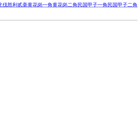
北伐胜利贰毫
黄花岗一角
黄花岗二角
民国甲子一角
民国甲子二角