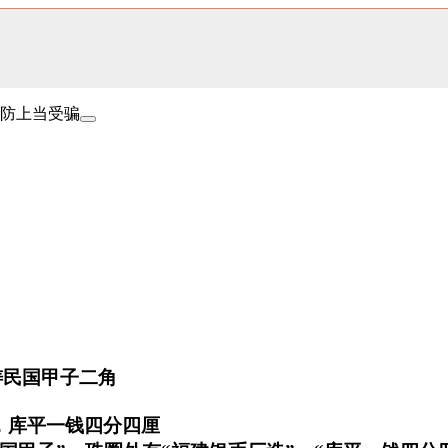
防上当受骗
开铸民国甲子二角
，库平一钱四分四厘