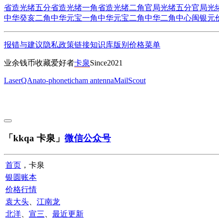
省造光绪五分
省造光绪一角
省造光绪二角
官局光绪五分
官局光
中华癸亥二角
中华元宝一角
中华元宝二角
中华二角中心闽
银元
报错与建议
隐私政策
链接
知识库
版别
价格
菜单
业余钱币收藏爱好者
卡泉
Since2021
LaserQA
nato-phonetic
ham antenna
MailScout
「kkqa 卡泉」
微信公众号
首页
，卡泉
银圆账本
价格行情
袁大头
、
江南龙
北洋
、
宣三
、
最近更新