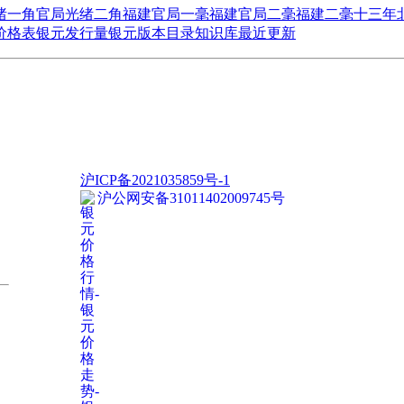
绪一角
官局光绪二角
福建官局一毫
福建官局二毫
福建二毫十三年
价格表
银元发行量
银元版本目录
知识库
最近更新
沪ICP备2021035859号-1
沪公网安备31011402009745号