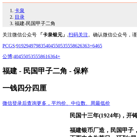
卡泉
目录
福建-民国甲子二角
关注微信公众号
「卡泉银元」
,
扫码关注
。确认微信公众号，谨
PCGS
:
91
92
94
97
98
35
40
45
50
53
55
58
62
63
63+
64
65
公博
:
40
45
50
53
55
58
61
63
64+
福建 - 民国甲子二角 - 保粹
一钱四分四厘
微信登录后查询更多，平均价、中位数、周最低价
民国十三年(1924年)，
福建银币厂造，民国甲子