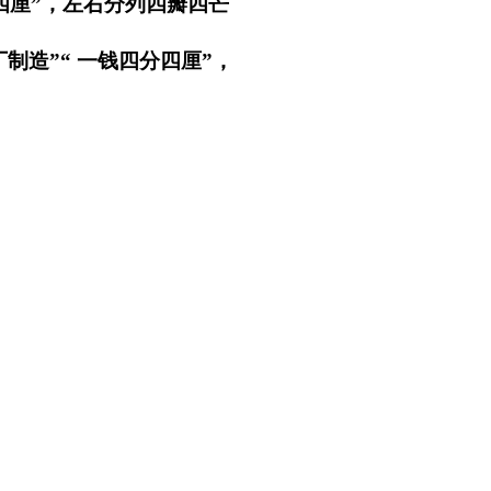
四厘”，左右分列四瓣四芒
造”“ 一钱四分四厘”，