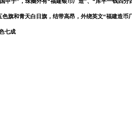
国甲子”，珠圈外有“福建银币厂造”、“库平一钱四分
色旗和青天白日旗，结带高昂，外绕英文“福建造币厂制
成色七成