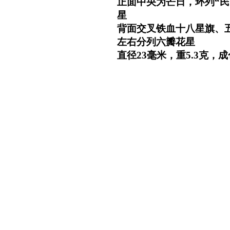
正面中央为芒日，环列“民
星
背面交叉铁血十八星旗、五
左右分列六瓣花星
直径23毫米，重5.3克，