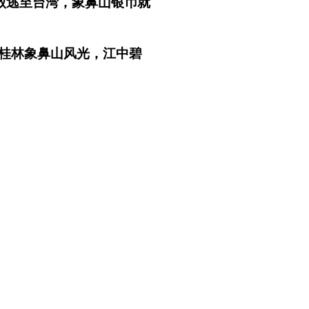
战败逃至台湾，象鼻山银币就
桂林象鼻山风光，江中碧