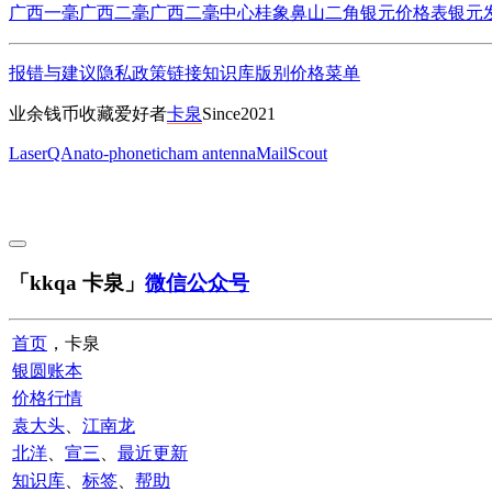
广西一毫
广西二毫
广西二毫中心桂
象鼻山二角
银元价格表
银元
报错与建议
隐私政策
链接
知识库
版别
价格
菜单
业余钱币收藏爱好者
卡泉
Since2021
LaserQA
nato-phonetic
ham antenna
MailScout
「kkqa 卡泉」
微信公众号
首页
，卡泉
银圆账本
价格行情
袁大头
、
江南龙
北洋
、
宣三
、
最近更新
知识库
、
标签
、
帮助