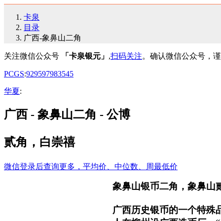
卡泉
目录
广西-象鼻山二角
关注微信公众号
「卡泉银元」
,
扫码关注
。确认微信公众号，谨
PCGS
:
92
95
97
98
35
45
华夏
:
广西 - 象鼻山二角 - 公博
贰角，白崇禧
微信登录后查询更多，平均价、中位数、周最低价
象鼻山银币二角，象鼻山
广西历史银币的一个特殊品