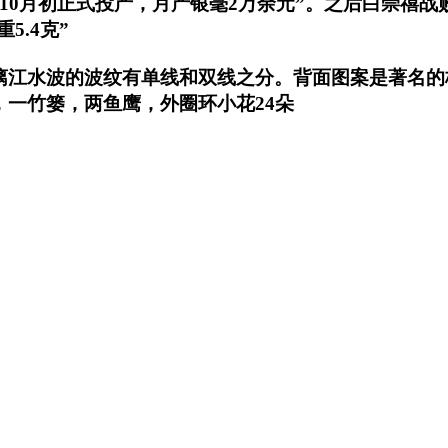
10月初正式投产，月产银毫2万余元”。之后白崇禧
5.4克”
漓江水波的波纹有单线和双线之分。背面图案是著名的
，一竹篓，两鱼鹰，外圈环小花24朵