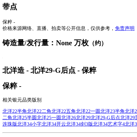
带点
保粹 -
价格来源网络、直播、拍卖等公开信息，仅供参考，
免责声明
铸造量/发行量：None 万枚
（约）
北洋造 - 北洋29-G后点 - 保粹
保粹 -
相关银元品类版别
北洋22半角
北洋22二角
北洋22五角
北洋22一圆
北洋23半角
北洋2
二角
北洋25半圆
北洋25一圆
北洋26
北洋29
北洋29-G后点
北洋29
连珠版
北洋34小字
北洋34开云
北洋34剑3版
北洋34艺术字4
北洋3