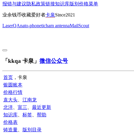
报错与建议
隐私政策
链接
知识库
版别
价格
菜单
业余钱币收藏爱好者
卡泉
Since2021
LaserQA
nato-phonetic
ham antenna
MailScout
「kkqa 卡泉」
微信公众号
首页
，卡泉
银圆账本
价格行情
袁大头
、
江南龙
北洋
、
宣三
、
最近更新
知识库
、
标签
、
帮助
价格表
铸造量
、
版别目录