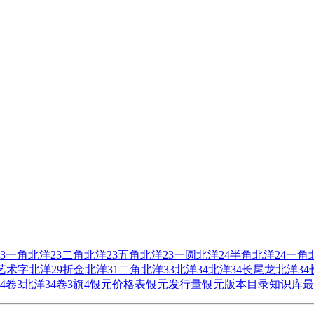
3一角
北洋23二角
北洋23五角
北洋23一圆
北洋24半角
北洋24一角
艺术字
北洋29折金
北洋31二角
北洋33
北洋34
北洋34长尾龙
北洋3
4卷3
北洋34卷3旗4
银元价格表
银元发行量
银元版本目录
知识库
最