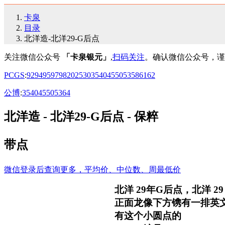
卡泉
目录
北洋造-北洋29-G后点
关注微信公众号
「卡泉银元」
,
扫码关注
。确认微信公众号，谨
PCGS
:
92
94
95
97
98
20
25
30
35
40
45
50
53
58
61
62
公博
:
35
40
45
50
53
64
北洋造 - 北洋29-G后点 - 保粹
带点
微信登录后查询更多，平均价、中位数、周最低价
北洋 29年G后点，北洋
正面龙像下方镌有一排英文
有这个小圆点的