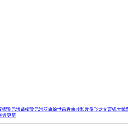
无帽
黎元洪戴帽
黎元洪双旗
徐世昌
袁像共和
袁像飞龙
文曹锟
大武
最近更新