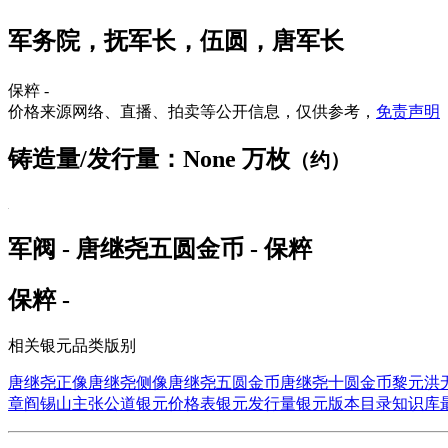
军务院，抚军长，伍圆，唐军长
保粹 -
价格来源网络、直播、拍卖等公开信息，仅供参考，
免责声明
铸造量/发行量：None 万枚
（约）
军阀 - 唐继尧五圆金币 - 保粹
保粹 -
相关银元品类版别
唐继尧正像
唐继尧侧像
唐继尧五圆金币
唐继尧十圆金币
黎元洪
章
阎锡山主张公道
银元价格表
银元发行量
银元版本目录
知识库