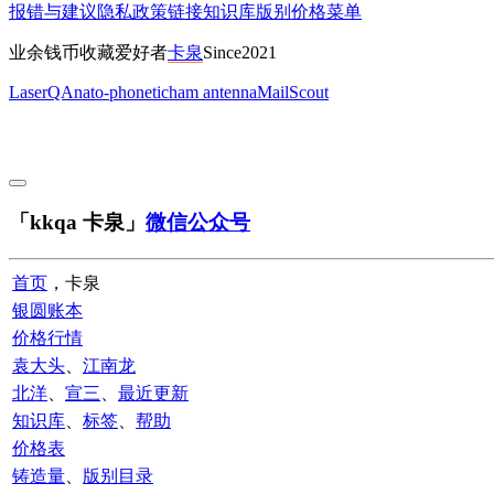
报错与建议
隐私政策
链接
知识库
版别
价格
菜单
业余钱币收藏爱好者
卡泉
Since2021
LaserQA
nato-phonetic
ham antenna
MailScout
「kkqa 卡泉」
微信公众号
首页
，卡泉
银圆账本
价格行情
袁大头
、
江南龙
北洋
、
宣三
、
最近更新
知识库
、
标签
、
帮助
价格表
铸造量
、
版别目录