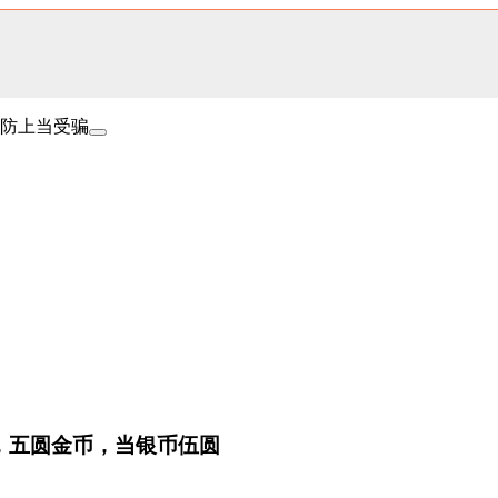
防上当受骗
，五圆金币，当银币伍圆