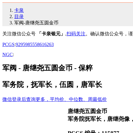
卡泉
目录
军阀-唐继尧五圆金币
关注微信公众号
「卡泉银元」
,
扫码关注
。确认微信公众号，谨
PCGS
:
92
95
98
55
58
61
62
63
NGC
:
军阀 - 唐继尧五圆金币 - 保粹
军务院，抚军长，伍圆，唐军长
微信登录后查询更多，平均价、中位数、周最低价
唐继尧五圆金币
军务院抚军长，唐继尧像