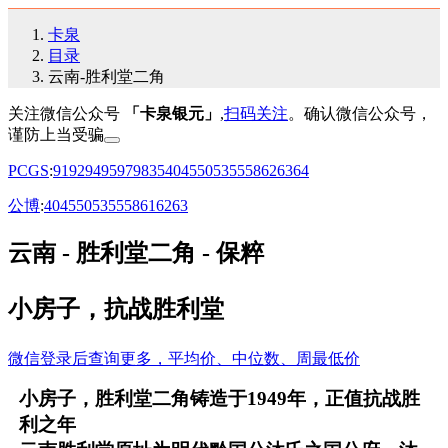
卡泉
目录
云南-胜利堂二角
关注微信公众号
「卡泉银元」
,
扫码关注
。确认微信公众号，
谨防上当受骗
PCGS
:
91
92
94
95
97
98
35
40
45
50
53
55
58
62
63
64
公博
:
40
45
50
53
55
58
61
62
63
云南 - 胜利堂二角 - 保粹
小房子，抗战胜利堂
微信登录后查询更多，平均价、中位数、周最低价
小房子，胜利堂二角铸造于1949年，正值抗战胜
利之年