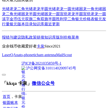
光绪老龙二角
光绪老龙半圆
光绪老龙一圆
光绪困龙一角
光绪困
龙二角
光绪困龙半圆
光绪困龙一圆
宣统老龙半圆
宣统老龙一圆
滇字金币伍元
双旗二角
双旗半圆
胜利堂二角
银元价格表
银元发
行量
银元版本目录
知识库
最近更新
报错与建议
隐私政策
链接
知识库
版别
价格
菜单
业余钱币收藏爱好者
卡泉
Since2021
LaserQA
nato-phonetic
ham antenna
MailScout
沪ICP备2021035859号-1
沪公网安备31011402009745号
「kkqa 卡泉」
微信公众号
首页
，卡泉
银圆账本