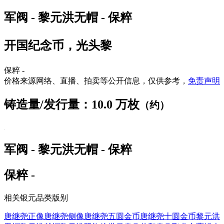
军阀 - 黎元洪无帽 - 保粹
开国纪念币，光头黎
保粹 -
价格来源网络、直播、拍卖等公开信息，仅供参考，
免责声明
铸造量/发行量：10.0 万枚
（约）
军阀 - 黎元洪无帽 - 保粹
保粹 -
相关银元品类版别
唐继尧正像
唐继尧侧像
唐继尧五圆金币
唐继尧十圆金币
黎元洪