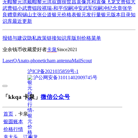
无帽
黎元洪戴帽
黎元洪双旗
徐世昌
袁像共和
袁像飞龙
文曹锟
大
武曹锟
小武曹锟
段祺瑞-和平
倪嗣冲安武军
倪嗣冲纪念章
张学
良赠章
阎锡山主张公道
银元价格表
银元发行量
银元版本目录
知
识库
最近更新
报错与建议
隐私政策
链接
知识库
版别
价格
菜单
业余钱币收藏爱好者
卡泉
Since2021
LaserQA
nato-phonetic
ham antenna
MailScout
沪ICP备2021035859号-1
沪公网安备31011402009745号
「kkqa 卡泉」
微信公众号
首页
，卡泉
银圆账本
价格行情
袁大头
、
江南龙