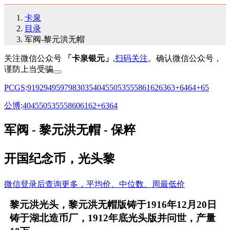
卡泉
目录
军阀-黎元洪无帽
关注微信公众号
「卡泉银元」
,
扫码关注
。确认微信公众号，
谨防上当受骗
PCGS
:
91
92
94
95
97
98
30
35
40
45
50
53
55
58
61
62
63
63+
64
64+
65
公博
:
40
45
50
53
55
58
60
61
62+
63
64
军阀 - 黎元洪无帽 - 保粹
开国纪念币，光头黎
微信登录后查询更多，平均价、中位数、周最低价
黎元洪光头，黎元洪无帽版铸于1916年12月20日
铸于湖北造币厂，1912年底光头版并问世，产量