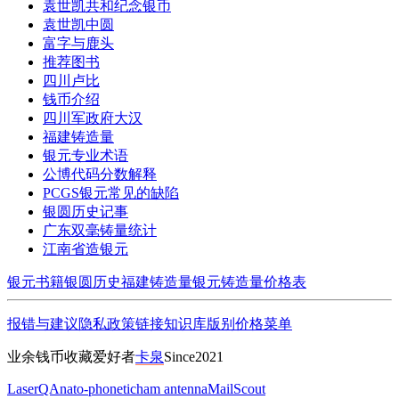
袁世凯共和纪念银币
袁世凯中圆
富字与鹿头
推荐图书
四川卢比
钱币介绍
四川军政府大汉
福建铸造量
银元专业术语
公博代码分数解释
PCGS银元常见的缺陷
银圆历史记事
广东双毫铸量统计
江南省造银元
银元书籍
银圆历史
福建铸造量
银元铸造量
价格表
报错与建议
隐私政策
链接
知识库
版别
价格
菜单
业余钱币收藏爱好者
卡泉
Since2021
LaserQA
nato-phonetic
ham antenna
MailScout