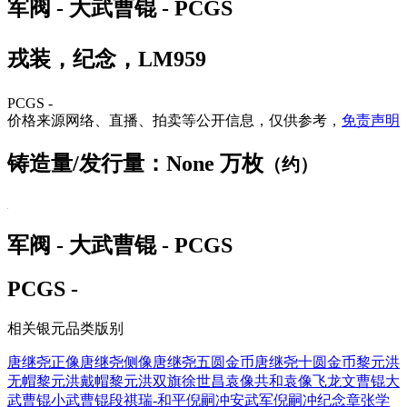
军阀 - 大武曹锟 - PCGS
戎装，纪念，LM959
PCGS -
价格来源网络、直播、拍卖等公开信息，仅供参考，
免责声明
铸造量/发行量：None 万枚
（约）
军阀 - 大武曹锟 - PCGS
PCGS -
相关银元品类版别
唐继尧正像
唐继尧侧像
唐继尧五圆金币
唐继尧十圆金币
黎元洪
无帽
黎元洪戴帽
黎元洪双旗
徐世昌
袁像共和
袁像飞龙
文曹锟
大
武曹锟
小武曹锟
段祺瑞-和平
倪嗣冲安武军
倪嗣冲纪念章
张学