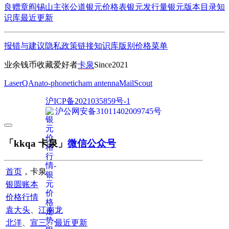
良赠章
阎锡山主张公道
银元价格表
银元发行量
银元版本目录
知
识库
最近更新
报错与建议
隐私政策
链接
知识库
版别
价格
菜单
业余钱币收藏爱好者
卡泉
Since2021
LaserQA
nato-phonetic
ham antenna
MailScout
沪ICP备2021035859号-1
沪公网安备31011402009745号
「kkqa 卡泉」
微信公众号
首页
，卡泉
银圆账本
价格行情
袁大头
、
江南龙
北洋
、
宣三
、
最近更新