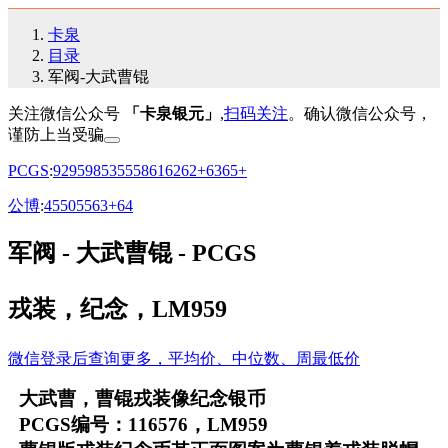
卡泉
目录
军阀-大武曹锟
关注微信公众号
「卡泉银元」
,
扫码关注
。确认微信公众号，
谨防上当受骗
PCGS
:
92
95
98
53
55
58
61
62
62+
63
65+
公博
:
45
50
55
63+
64
军阀 - 大武曹锟 - PCGS
戎装，纪念，LM959
微信登录后查询更多，平均价、中位数、周最低价
大武曹，曹锟戎装像纪念银币
PCGS编号：116576，LM959