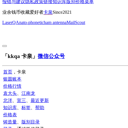
报错与建议
隐私政策
链接
知识库
版别
价格
菜单
业余钱币收藏爱好者
卡泉
Since2021
LaserQA
nato-phonetic
ham antenna
MailScout
「kkqa 卡泉」
微信公众号
首页
，卡泉
银圆账本
价格行情
袁大头
、
江南龙
北洋
、
宣三
、
最近更新
知识库
、
标签
、
帮助
价格表
铸造量
、
版别目录