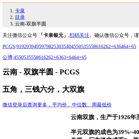
卡泉
目录
云南-双旗半圆
关注微信公众号
「卡泉银元」
,
扫码关注
。确认微信公众号，谨
PCGS
:
91
92
93
94
95
97
98
25
30
35
40
45
50
53
55
58
61
62
62+
63
64
64+
65
公博
:
45
50
53
55
58
61
62
62+
63
63+
64
64+
65
云南 - 双旗半圆 - PCGS
五角，三钱六分，大双旗
微信登录后查询更多，平均价、中位数、周最低价
云南双旗，生产于1926
半元双旗的成色为39%~