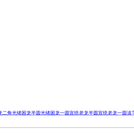
龙二角
光绪困龙半圆
光绪困龙一圆
宣统老龙半圆
宣统老龙一圆
滇