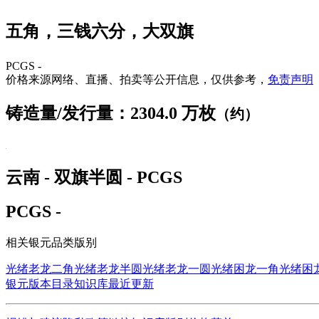
五角，三钱六分，大双旗
PCGS -
价格来源网络、直播、拍卖等公开信息，仅供参考，
免责声明
铸造量/发行量：2304.0 万枚
（约）
云南 - 双旗半圆 - PCGS
PCGS -
相关银元品类版别
光绪老龙二角
光绪老龙半圆
光绪老龙一圆
光绪困龙一角
光绪困
银元版本目录
知识库
最近更新