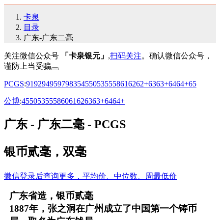
卡泉
目录
广东-广东二毫
关注微信公众号
「卡泉银元」
,
扫码关注
。确认微信公众号，
谨防上当受骗
PCGS
:
91
92
94
95
97
98
35
45
50
53
55
58
61
62
62+
63
63+
64
64+
65
公博
:
45
50
53
55
58
60
61
62
63
63+
64
64+
广东 - 广东二毫 - PCGS
银币贰毫，双毫
微信登录后查询更多，平均价、中位数、周最低价
广东省造，银币贰毫
1887年，张之洞在广州成立了中国第一个铸币