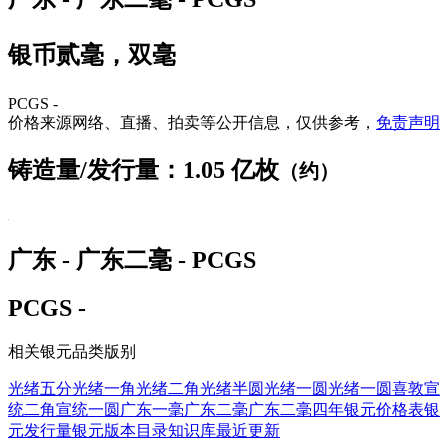
银币贰毫，双毫
PCGS -
价格来源网络、直播、拍卖等公开信息，仅供参考，
免责声明
铸造量/发行量：1.05 亿枚
（约）
广东 - 广东二毫 - PCGS
PCGS -
相关银元品类版别
光绪五分
光绪一角
光绪二角
光绪半圆
光绪一圆
光绪一圆喜敦
宣
统二角
宣统一圆
广东一毫
广东二毫
广东二毫四年
银元价格表
银
元发行量
银元版本目录
知识库
最近更新