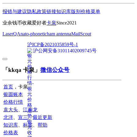
报错与建议
隐私政策
链接
知识库
版别
价格
菜单
业余钱币收藏爱好者
卡泉
Since2021
LaserQA
nato-phonetic
ham antenna
MailScout
沪ICP备2021035859号-1
沪公网安备31011402009745号
「kkqa 卡泉」
微信公众号
首页
，卡泉
银圆账本
价格行情
袁大头
、
江南龙
北洋
、
宣三
、
最近更新
知识库
、
标签
、
帮助
价格表