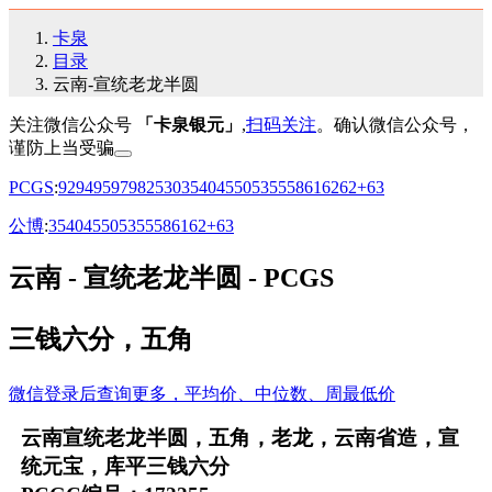
卡泉
目录
云南-宣统老龙半圆
关注微信公众号
「卡泉银元」
,
扫码关注
。确认微信公众号，
谨防上当受骗
PCGS
:
92
94
95
97
98
25
30
35
40
45
50
53
55
58
61
62
62+
63
公博
:
35
40
45
50
53
55
58
61
62+
63
云南 - 宣统老龙半圆 - PCGS
三钱六分，五角
微信登录后查询更多，平均价、中位数、周最低价
云南宣统老龙半圆，五角，老龙，云南省造，宣
统元宝，库平三钱六分