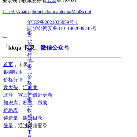
业余钱币收藏爱好者
卡泉
Since2021
LaserQA
nato-phonetic
ham antenna
MailScout
沪ICP备2021035859号-1
沪公网安备31011402009745号
「kkqa 卡泉」
微信公众号
首页
，卡泉
银圆账本
价格行情
袁大头
、
江南龙
北洋
、
宣三
、
最近更新
知识库
、
标签
、
帮助
价格表
铸造量
、
版别目录
登录
，通过微信登录