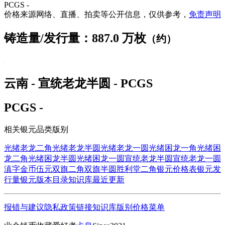
PCGS -
价格来源网络、直播、拍卖等公开信息，仅供参考，
免责声明
铸造量/发行量：887.0 万枚
（约）
云南 - 宣统老龙半圆 - PCGS
PCGS -
相关银元品类版别
光绪老龙二角
光绪老龙半圆
光绪老龙一圆
光绪困龙一角
光绪困
龙二角
光绪困龙半圆
光绪困龙一圆
宣统老龙半圆
宣统老龙一圆
滇字金币伍元
双旗二角
双旗半圆
胜利堂二角
银元价格表
银元发
行量
银元版本目录
知识库
最近更新
报错与建议
隐私政策
链接
知识库
版别
价格
菜单