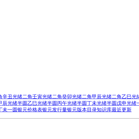
角辛丑
光绪二角壬寅
光绪二角癸卯
光绪二角甲辰
光绪二角乙巳
光
甲辰
光绪半圆乙巳
光绪半圆丙午
光绪半圆丁未
光绪半圆戊申
光绪
丁未一圆
银元价格表
银元发行量
银元版本目录
知识库
最近更新