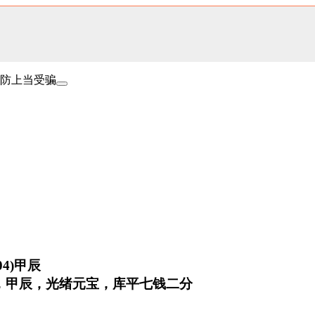
防上当受骗
04)甲辰
，甲辰，光绪元宝，库平七钱二分