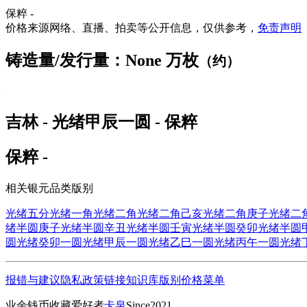
保粹 -
价格来源网络、直播、拍卖等公开信息，仅供参考，
免责声明
铸造量/发行量：None 万枚
（约）
吉林 - 光绪甲辰一圆 - 保粹
保粹 -
相关银元品类版别
光绪五分
光绪一角
光绪二角
光绪二角己亥
光绪二角庚子
光绪二
绪半圆庚子
光绪半圆辛丑
光绪半圆壬寅
光绪半圆癸卯
光绪半圆
圆
光绪癸卯一圆
光绪甲辰一圆
光绪乙巳一圆
光绪丙午一圆
光绪
报错与建议
隐私政策
链接
知识库
版别
价格
菜单
业余钱币收藏爱好者
卡泉
Since2021