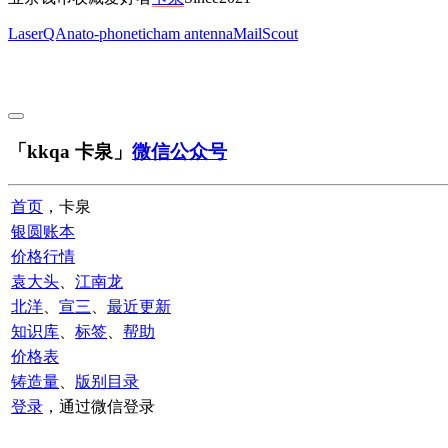
LaserQA
nato-phonetic
ham antenna
MailScout
「kkqa 卡泉」
微信公众号
首页
，卡泉
银圆账本
价格行情
袁大头
、
江南龙
北洋
、
宣三
、
最近更新
知识库
、
标签
、
帮助
价格表
铸造量
、
版别目录
登录
，通过微信登录