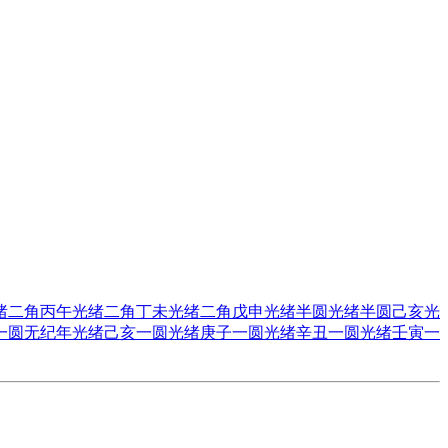
绪二角丙午
光绪二角丁未
光绪二角戊申
光绪半圆
光绪半圆己亥
光
一圆无纪年
光绪己亥一圆
光绪庚子一圆
光绪辛丑一圆
光绪壬寅一