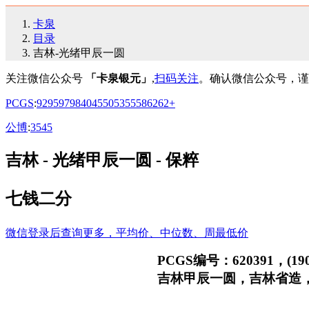
卡泉
目录
吉林-光绪甲辰一圆
关注微信公众号
「卡泉银元」
,
扫码关注
。确认微信公众号，谨
PCGS
:
92
95
97
98
40
45
50
53
55
58
62
62+
公博
:
35
45
吉林 - 光绪甲辰一圆 - 保粹
七钱二分
微信登录后查询更多，平均价、中位数、周最低价
PCGS编号：620391，(19
吉林甲辰一圆，吉林省造