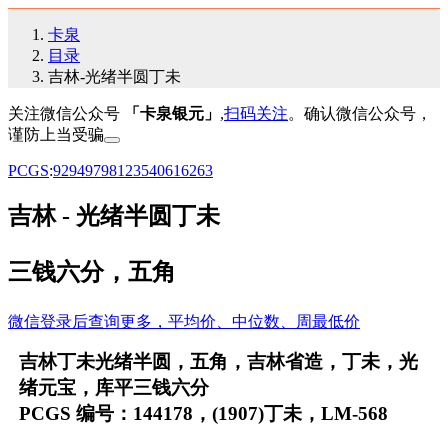
卡泉
目录
吉林-光绪半圆丁未
关注微信公众号
「卡泉银元」
,
扫码关注
。确认微信公众号，
谨防上当受骗
PCGS
:
92
94
97
98
12
35
40
61
62
63
吉林 - 光绪半圆丁未
三钱六分，五角
微信登录后查询更多，平均价、中位数、周最低价
吉林丁未光绪半圆，五角，吉林省造，丁未，光
绪元宝，库平三钱六分
PCGS 编号：144178，(1907)丁未，LM-568