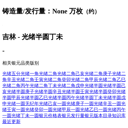
铸造量/发行量：None 万枚
（约）
吉林 - 光绪半圆丁未
-
相关银元品类版别
光绪五分
光绪一角
光绪二角
光绪二角己亥
光绪二角庚子
光绪二
角辛丑
光绪二角壬寅
光绪二角癸卯
光绪二角甲辰
光绪二角乙巳
光绪二角丙午
光绪二角丁未
光绪二角戊申
光绪半圆
光绪半圆己
亥
光绪半圆庚子
光绪半圆辛丑
光绪半圆壬寅
光绪半圆癸卯
光绪
半圆甲辰
光绪半圆乙巳
光绪半圆丙午
光绪半圆丁未
光绪半圆戊
申
光绪一圆无纪年
光绪己亥一圆
光绪庚子一圆
光绪辛丑一圆
光
绪壬寅一圆
光绪癸卯一圆
光绪甲辰一圆
光绪乙巳一圆
光绪丙午
一圆
光绪丁未一圆
银元价格表
银元发行量
银元版本目录
知识库
最近更新