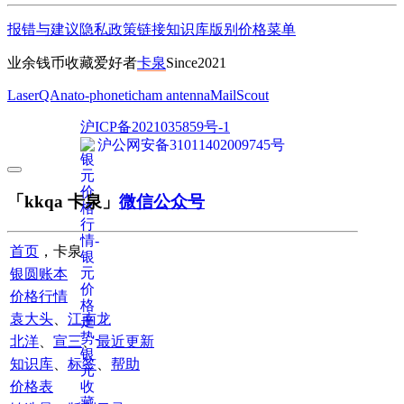
报错与建议
隐私政策
链接
知识库
版别
价格
菜单
业余钱币收藏爱好者
卡泉
Since2021
LaserQA
nato-phonetic
ham antenna
MailScout
沪ICP备2021035859号-1
沪公网安备31011402009745号
「kkqa 卡泉」
微信公众号
首页
，卡泉
银圆账本
价格行情
袁大头
、
江南龙
北洋
、
宣三
、
最近更新
知识库
、
标签
、
帮助
价格表