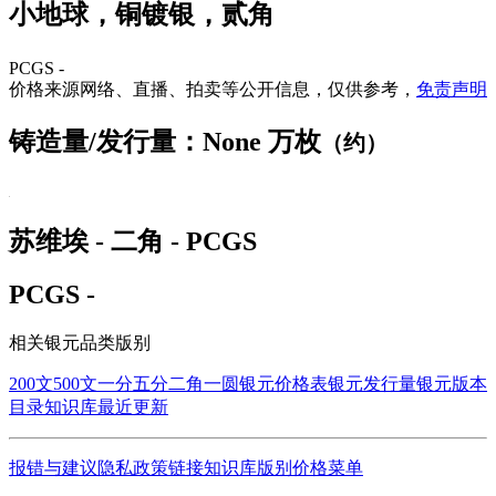
小地球，铜镀银，贰角
PCGS -
价格来源网络、直播、拍卖等公开信息，仅供参考，
免责声明
铸造量/发行量：None 万枚
（约）
苏维埃 - 二角 - PCGS
PCGS -
相关银元品类版别
200文
500文
一分
五分
二角
一圆
银元价格表
银元发行量
银元版本
目录
知识库
最近更新
报错与建议
隐私政策
链接
知识库
版别
价格
菜单