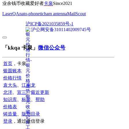
业余钱币收藏爱好者
卡泉
Since2021
LaserQA
nato-phonetic
ham antenna
MailScout
沪ICP备2021035859号-1
沪公网安备31011402009745号
「kkqa 卡泉」
微信公众号
首页
，卡泉
银圆账本
价格行情
袁大头
、
江南龙
北洋
、
宣三
、
最近更新
知识库
、
标签
、
帮助
价格表
铸造量
、
版别目录
登录
，通过微信登录