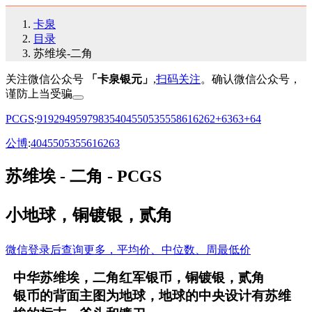
卡泉
目录
苏维埃-二角
关注微信公众号
「卡泉银元」
,
扫码关注
。确认微信公众号，
谨防上当受骗
PCGS
:
91
92
94
95
97
98
35
40
45
50
53
55
58
61
62
62+
63
63+
64
公博
:
40
45
50
53
55
61
62
63
苏维埃 - 二角 - PCGS
小地球，铜镀银，贰角
微信登录后查询更多，平均价、中位数、周最低价
中华苏维埃，二角红军银币，铜镀银，贰角
银币的背面主图为地球，地球的中央设计有苏维