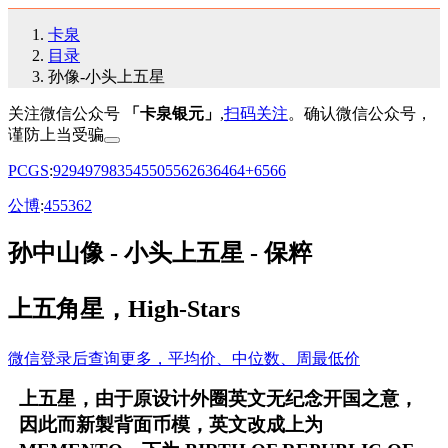
卡泉
目录
孙像-小头上五星
关注微信公众号
「卡泉银元」
,
扫码关注
。确认微信公众号，
谨防上当受骗
PCGS
:
92
94
97
98
35
45
50
55
62
63
64
64+
65
66
公博
:
45
53
62
孙中山像 - 小头上五星 - 保粹
上五角星，High-Stars
微信登录后查询更多，平均价、中位数、周最低价
上五星，由于原设计外圈英文无纪念开国之意，
因此而新製背面币模，英文改成上为