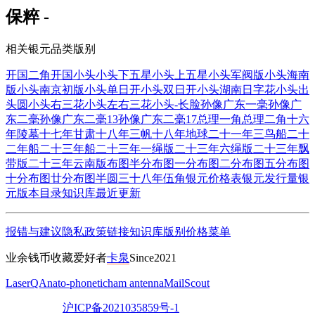
保粹 -
相关银元品类版别
开国二角
开国小头
小头下五星
小头上五星
小头军阀版
小头海南
版
小头南京初版
小头单日开
小头双日开
小头湖南日字花
小头出
头圆
小头右三花
小头左右三花
小头-长脸
孙像广东一毫
孙像广
东二毫
孙像广东二毫13
孙像广东二毫17
总理一角
总理二角
十六
年陵墓
十七年甘肃
十八年三帆
十八年地球
二十一年三鸟船
二十
二年船
二十三年船
二十三年一绳版
二十三年六绳版
二十三年飘
带版
二十三年云南版
布图半分
布图一分
布图二分
布图五分
布图
十分
布图廿分
布图半圆
三十八年伍角
银元价格表
银元发行量
银
元版本目录
知识库
最近更新
报错与建议
隐私政策
链接
知识库
版别
价格
菜单
业余钱币收藏爱好者
卡泉
Since2021
LaserQA
nato-phonetic
ham antenna
MailScout
沪ICP备2021035859号-1