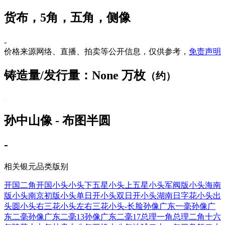
货布，5角，五角，侧像
-
价格来源网络、直播、拍卖等公开信息，仅供参考，
免责声明
铸造量/发行量：None 万枚
（约）
孙中山像 - 布图半圆
-
相关银元品类版别
开国二角
开国小头
小头下五星
小头上五星
小头军阀版
小头海南
版
小头南京初版
小头单日开
小头双日开
小头湖南日字花
小头出
头圆
小头右三花
小头左右三花
小头-长脸
孙像广东一毫
孙像广
东二毫
孙像广东二毫13
孙像广东二毫17
总理一角
总理二角
十六