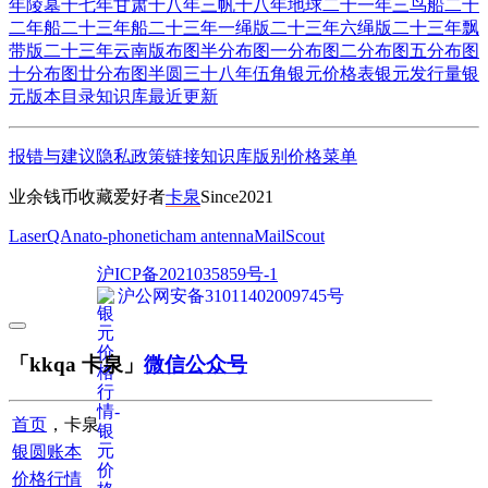
年陵墓
十七年甘肃
十八年三帆
十八年地球
二十一年三鸟船
二十
二年船
二十三年船
二十三年一绳版
二十三年六绳版
二十三年飘
带版
二十三年云南版
布图半分
布图一分
布图二分
布图五分
布图
十分
布图廿分
布图半圆
三十八年伍角
银元价格表
银元发行量
银
元版本目录
知识库
最近更新
报错与建议
隐私政策
链接
知识库
版别
价格
菜单
业余钱币收藏爱好者
卡泉
Since2021
LaserQA
nato-phonetic
ham antenna
MailScout
沪ICP备2021035859号-1
沪公网安备31011402009745号
「kkqa 卡泉」
微信公众号
首页
，卡泉
银圆账本
价格行情