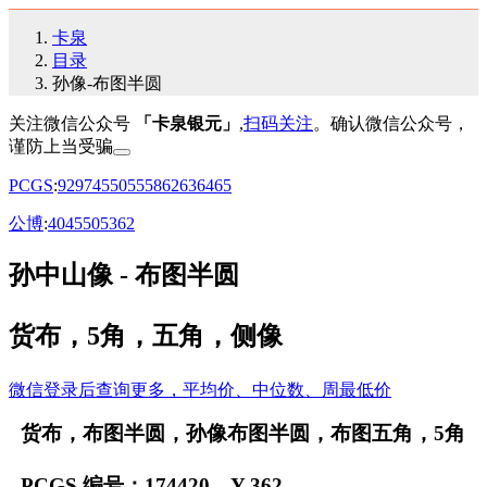
卡泉
目录
孙像-布图半圆
关注微信公众号
「卡泉银元」
,
扫码关注
。确认微信公众号，
谨防上当受骗
PCGS
:
92
97
45
50
55
58
62
63
64
65
公博
:
40
45
50
53
62
孙中山像 - 布图半圆
货布，5角，五角，侧像
微信登录后查询更多，平均价、中位数、周最低价
货布，布图半圆，孙像布图半圆，布图五角，5角
PCGS 编号：174420，Y-362