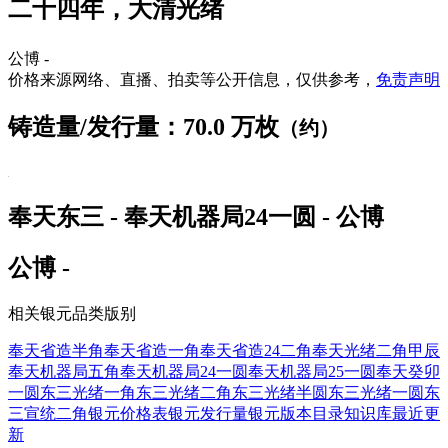
二十四年，大清光绪
公博 -
价格来源网络、直播、拍卖等公开信息，仅供参考，
免责声明
铸造量/发行量：70.0 万枚
（约）
奉天东三 - 奉天机器局24一圆 - 公博
公博 -
相关银元品类版别
奉天省造半角
奉天省造一角
奉天省造24二角
奉天光绪二角甲辰
奉天机器局五角
奉天机器局24一圆
奉天机器局25一圆
奉天癸卯
一圆
东三光绪一角
东三光绪二角
东三光绪半圆
东三光绪一圆
东
三宣统二角
银元价格表
银元发行量
银元版本目录
知识库
最近更
新