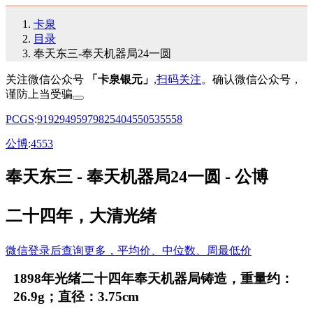
卡泉
目录
奉天东三-奉天机器局24一圆
关注微信公众号
「卡泉银元」
,
扫码关注
。确认微信公众号，
谨防上当受骗
PCGS
:
91
92
94
95
97
98
25
40
45
50
53
55
58
公博
:
45
53
奉天东三 - 奉天机器局24一圆 - 公博
二十四年，大清光绪
微信登录后查询更多，平均价、中位数、周最低价
1898年光绪二十四年奉天机器局铸造，重量约：
26.9g；直径：3.75cm