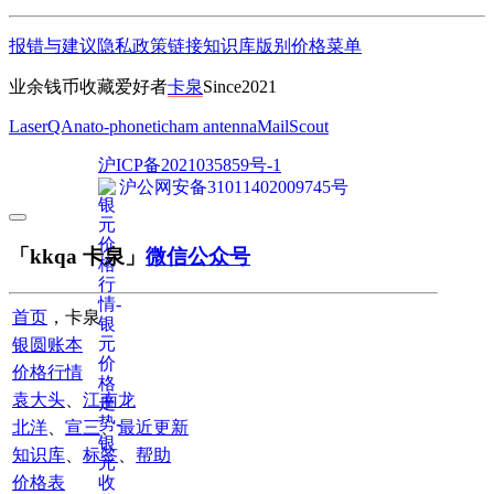
报错与建议
隐私政策
链接
知识库
版别
价格
菜单
业余钱币收藏爱好者
卡泉
Since2021
LaserQA
nato-phonetic
ham antenna
MailScout
沪ICP备2021035859号-1
沪公网安备31011402009745号
「kkqa 卡泉」
微信公众号
首页
，卡泉
银圆账本
价格行情
袁大头
、
江南龙
北洋
、
宣三
、
最近更新
知识库
、
标签
、
帮助
价格表