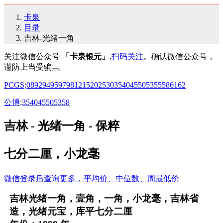
卡泉
目录
吉林-光绪一角
关注微信公众号
「卡泉银元」
,
扫码关注
。确认微信公众号，
谨防上当受骗
PCGS
:
08
92
94
95
97
98
12
15
20
25
30
35
40
45
50
53
55
58
61
62
公博
:
35
40
45
50
53
58
吉林 - 光绪一角 - 保粹
七分二厘，小龙毫
微信登录后查询更多，平均价、中位数、周最低价
吉林光绪一角，壹角，一角，小龙毫，吉林省
造，光绪元宝，库平七分二厘