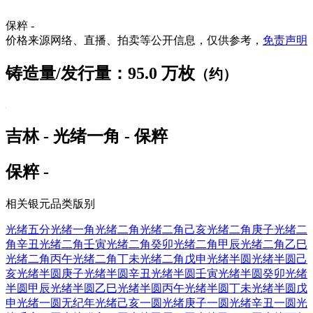
保粹 -
价格来源网络、直播、拍卖等公开信息，仅供参考，
免责声明
铸造量/发行量：95.0 万枚
（约）
吉林 - 光绪一角 - 保粹
保粹 -
相关银元品类版别
光绪五分
光绪一角
光绪二角
光绪二角己亥
光绪二角庚子
光绪二
角辛丑
光绪二角壬寅
光绪二角癸卯
光绪二角甲辰
光绪二角乙巳
光绪二角丙午
光绪二角丁未
光绪二角戊申
光绪半圆
光绪半圆己
亥
光绪半圆庚子
光绪半圆辛丑
光绪半圆壬寅
光绪半圆癸卯
光绪
半圆甲辰
光绪半圆乙巳
光绪半圆丙午
光绪半圆丁未
光绪半圆戊
申
光绪一圆无纪年
光绪己亥一圆
光绪庚子一圆
光绪辛丑一圆
光