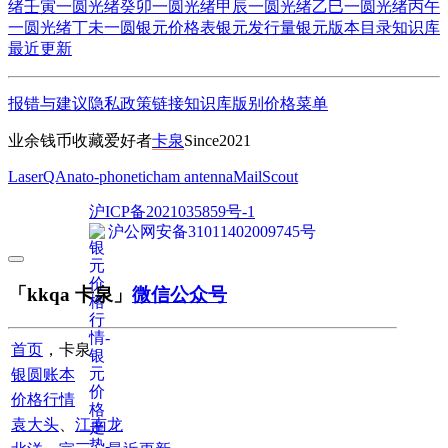
绪壬寅一圆
光绪癸卯一圆
光绪甲辰一圆
光绪乙巳一圆
光绪丙午
一圆
光绪丁未一圆
银元价格表
银元发行量
银元版本目录
知识库
最近更新
报错与建议
隐私政策
链接
知识库
版别
价格
菜单
业余钱币收藏爱好者
卡泉
Since2021
LaserQA
nato-phonetic
ham antenna
MailScout
沪ICP备2021035859号-1
沪公网安备31011402009745号
「kkqa 卡泉」
微信公众号
首页
，卡泉
银圆账本
价格行情
袁大头
、
江南龙