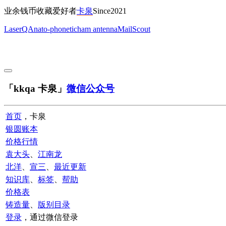
业余钱币收藏爱好者
卡泉
Since2021
LaserQA
nato-phonetic
ham antenna
MailScout
「kkqa 卡泉」
微信公众号
首页
，卡泉
银圆账本
价格行情
袁大头
、
江南龙
北洋
、
宣三
、
最近更新
知识库
、
标签
、
帮助
价格表
铸造量
、
版别目录
登录
，通过微信登录