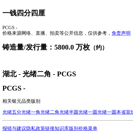
一钱四分四厘
PCGS -
价格来源网络、直播、拍卖等公开信息，仅供参考，
免责声明
铸造量/发行量：5800.0 万枚
（约）
湖北 - 光绪二角 - PCGS
PCGS -
相关银元品类版别
光绪五分
光绪一角
光绪二角
光绪半圆
光绪一圆
光绪一圆本省
宣
报错与建议
隐私政策
链接
知识库
版别
价格
菜单