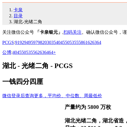
卡泉
目录
湖北-光绪二角
关注微信公众号
「卡泉银元」
,
扫码关注
。确认微信公众号，谨
PCGS
:
91
92
94
95
97
98
20
30
35
40
45
50
53
55
58
61
62
63
64
公博
:
40
45
50
53
55
62
63
64
64+
湖北 - 光绪二角 - PCGS
一钱四分四厘
微信登录后查询更多，平均价、中位数、周最低价
产量约为 5800 万枚
湖北光绪二角，湖北省造