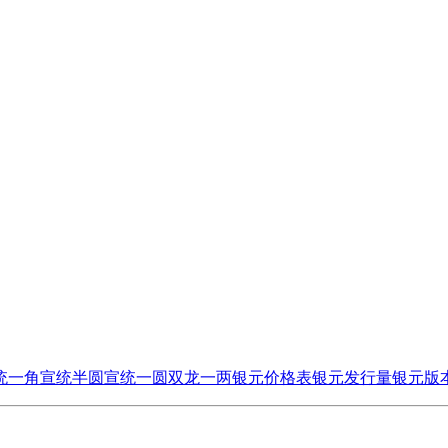
统一角
宣统半圆
宣统一圆
双龙一两
银元价格表
银元发行量
银元版