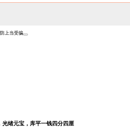
防上当受骗
，光绪元宝，库平一钱四分四厘