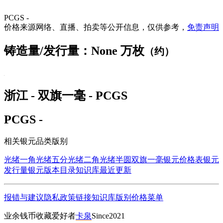
PCGS -
价格来源网络、直播、拍卖等公开信息，仅供参考，
免责声明
铸造量/发行量：None 万枚
（约）
浙江 - 双旗一毫 - PCGS
PCGS -
相关银元品类版别
光绪一角
光绪五分
光绪二角
光绪半圆
双旗一毫
银元价格表
银元
发行量
银元版本目录
知识库
最近更新
报错与建议
隐私政策
链接
知识库
版别
价格
菜单
业余钱币收藏爱好者
卡泉
Since2021