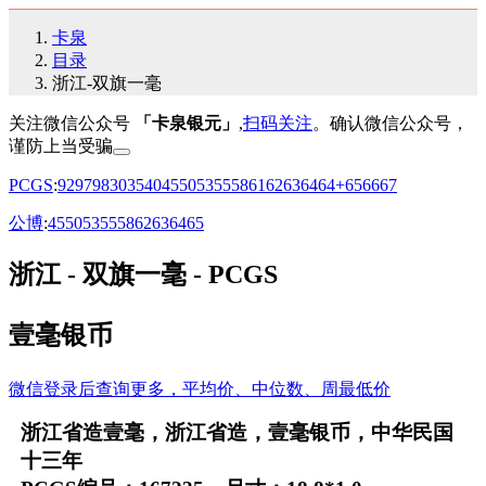
卡泉
目录
浙江-双旗一毫
关注微信公众号
「卡泉银元」
,
扫码关注
。确认微信公众号，
谨防上当受骗
PCGS
:
92
97
98
30
35
40
45
50
53
55
58
61
62
63
64
64+
65
66
67
公博
:
45
50
53
55
58
62
63
64
65
浙江 - 双旗一毫 - PCGS
壹毫银币
微信登录后查询更多，平均价、中位数、周最低价
浙江省造壹毫，浙江省造，壹毫银币，中华民国
十三年