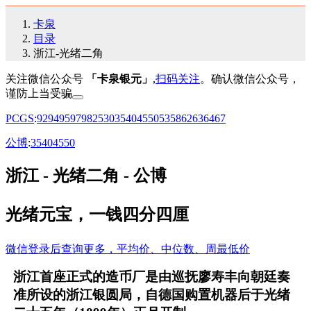
卡泉
目录
浙江-光绪二角
关注微信公众号
「卡泉银元」
,
扫码关注
。确认微信公众号，
谨防上当受骗
PCGS
:
92
94
95
97
98
25
30
35
40
45
50
53
58
62
63
64
67
公博
:
35
40
45
50
浙江 - 光绪二角 - 公博
光绪元宝，一钱四分四厘
微信登录后查询更多，平均价、中位数、周最低价
浙江首座正式的造币厂是由巡抚廖寿丰向朝廷奏
准所设的浙江银圆局，自德国购置机器后于光绪