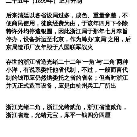
二十五年（1899年）正月开制
后来清廷以各省设局过多，成色、重量参差，不
便商民使用，徒糜经费为由，于该年四月下令除
特许外均停造银圆，因此浙江局于那年七月奉旨
停办，设备拆运至北京，作为筹办'京局'之用，后
京局造币厂次年毁于八国联军战火
存世的浙江省造光绪二十二年'一角'与'二角'两种
小洋，有说系委托他省代制，不过，一般而言代
制的钱币应仍然镌委托之省的省名；但当时浙江
并无正式造币设备，应是由杭州兵工厂所出
浙江光绪二角，浙江光绪贰角，浙江省造贰角，
浙江省造，光绪元宝，库平一钱四分四厘