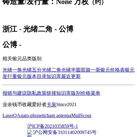
铸造量/发行量：None 万枚
（约）
浙江 - 光绪二角 - 公博
公博 -
相关银元品类版别
光绪一角
光绪五分
光绪二角
光绪半圆
双旗一毫
银元价格表
银元
发行量
银元版本目录
知识库
最近更新
报错与建议
隐私政策
链接
知识库
版别
价格
菜单
业余钱币收藏爱好者
卡泉
Since2021
LaserQA
nato-phonetic
ham antenna
MailScout
沪ICP备2021035859号-1
沪公网安备31011402009745号