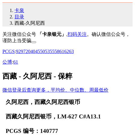
卡泉
目录
西藏-久阿尼西
关注微信公众号
「卡泉银元」
,
扫码关注
。确认微信公众号，
谨防上当受骗
PCGS
:
92
97
20
40
45
50
53
55
58
61
62
63
公博
:
61
西藏 - 久阿尼西 - 保粹
微信登录后查询更多，平均价、中位数、周最低价
久阿尼西，西藏久阿尼西银币
西藏久阿尼西银币，LM-627 C#A13.1
PCGS 编号：140777