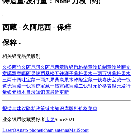
铸造量/发行量：None 万枚
（约）
西藏 - 久阿尼西 - 保粹
保粹 -
相关银元品类版别
久松西竹
久阿尼阿
久阿尼西
章嘎银币
格桑章嘎
机制章嘎
兰萨文
章噶
双章噶
阿果银币
桑松五钱狮子
桑松果木一两五钱
桑松果木
三两
十两吐宝鼠
十两久果
桑康果木
乾隆宝藏一钱
嘉庆宝藏一钱
道光宝藏一钱
宣统宝藏一钱
宣统宝藏二钱
银元价格表
银元发行
量
银元版本目录
知识库
最近更新
报错与建议
隐私政策
链接
知识库
版别
价格
菜单
业余钱币收藏爱好者
卡泉
Since2021
LaserQA
nato-phonetic
ham antenna
MailScout