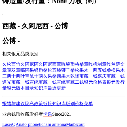
铸造量/发行量：None 万枚
（约）
西藏 - 久阿尼西 - 公博
公博 -
相关银元品类版别
久松西竹
久阿尼阿
久阿尼西
章嘎银币
格桑章嘎
机制章嘎
兰萨文
章噶
双章噶
阿果银币
桑松五钱狮子
桑松果木一两五钱
桑松果木
三两
十两吐宝鼠
十两久果
桑康果木
乾隆宝藏一钱
嘉庆宝藏一钱
道光宝藏一钱
宣统宝藏一钱
宣统宝藏二钱
银元价格表
银元发行
量
银元版本目录
知识库
最近更新
报错与建议
隐私政策
链接
知识库
版别
价格
菜单
业余钱币收藏爱好者
卡泉
Since2021
LaserQA
nato-phonetic
ham antenna
MailScout