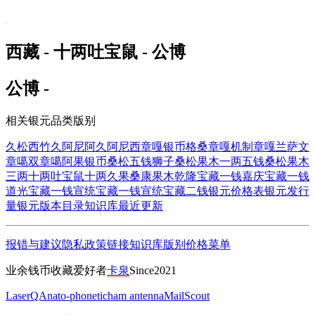
西藏 - 十两吐宝鼠 - 公博
公博 -
相关银元品类版别
久松西竹
久阿尼阿
久阿尼西
章嘎银币
格桑章嘎
机制章嘎
兰萨文
章噶
双章噶
阿果银币
桑松五钱狮子
桑松果木一两五钱
桑松果木
三两
十两吐宝鼠
十两久果
桑康果木
乾隆宝藏一钱
嘉庆宝藏一钱
道光宝藏一钱
宣统宝藏一钱
宣统宝藏二钱
银元价格表
银元发行
量
银元版本目录
知识库
最近更新
报错与建议
隐私政策
链接
知识库
版别
价格
菜单
业余钱币收藏爱好者
卡泉
Since2021
LaserQA
nato-phonetic
ham antenna
MailScout