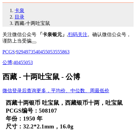
卡泉
目录
西藏-十两吐宝鼠
关注微信公众号
「卡泉银元」
,
扫码关注
。确认微信公众号，
谨防上当受骗
PCGS
:
92
94
97
35
40
45
50
53
55
58
63
公博
:
40
45
50
53
西藏 - 十两吐宝鼠 - 公博
微信登录后查询更多，平均价、中位数、周最低价
西藏十两银币 吐宝鼠，西藏银币十两，吐宝鼠
PCGS编号：508107
年份：1950 年
尺寸：32.2*2.1mm，16.0g