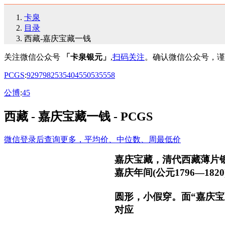
卡泉
目录
西藏-嘉庆宝藏一钱
关注微信公众号
「卡泉银元」
,
扫码关注
。确认微信公众号，谨
PCGS
:
92
97
98
25
35
40
45
50
53
55
58
公博
:
45
西藏 - 嘉庆宝藏一钱 - PCGS
微信登录后查询更多，平均价、中位数、周最低价
嘉庆宝藏，清代西藏薄片
嘉庆年间(公元1796—182
圆形，小假穿。面“嘉庆
对应