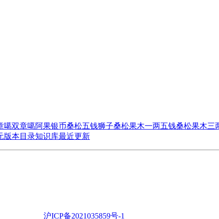
章噶
双章噶
阿果银币
桑松五钱狮子
桑松果木一两五钱
桑松果木三
元版本目录
知识库
最近更新
沪ICP备2021035859号-1