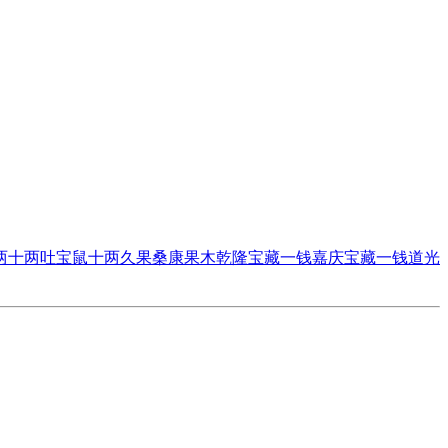
两
十两吐宝鼠
十两久果
桑康果木
乾隆宝藏一钱
嘉庆宝藏一钱
道光