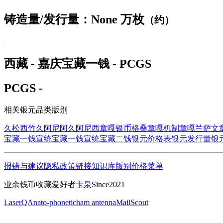
铸造量/发行量：None 万枚
（约）
西藏 - 嘉庆宝藏一钱 - PCGS
PCGS -
相关银元品类版别
久松西竹
久阿尼阿
久阿尼西
章嘎银币
格桑章嘎
机制章嘎
兰萨文
宝藏一钱
宣统宝藏一钱
宣统宝藏二钱
银元价格表
银元发行量
银
报错与建议
隐私政策
链接
知识库
版别
价格
菜单
业余钱币收藏爱好者
卡泉
Since2021
LaserQA
nato-phonetic
ham antenna
MailScout