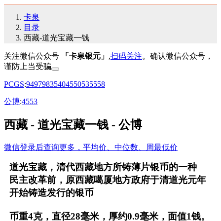
卡泉
目录
西藏-道光宝藏一钱
关注微信公众号
「卡泉银元」
,
扫码关注
。确认微信公众号，
谨防上当受骗
PCGS
:
94
97
98
35
40
45
50
53
55
58
公博
:
45
53
西藏 - 道光宝藏一钱 - 公博
微信登录后查询更多，平均价、中位数、周最低价
道光宝藏，清代西藏地方所铸薄片银币的一种
民主改革前，原西藏噶厦地方政府于清道光元年
开始铸造发行的银币
币重4克，直径28毫米，厚约0.9毫米，面值1钱。