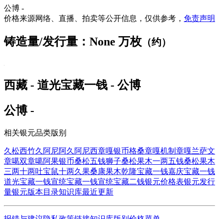
公博 -
价格来源网络、直播、拍卖等公开信息，仅供参考，
免责声明
铸造量/发行量：None 万枚
（约）
西藏 - 道光宝藏一钱 - 公博
公博 -
相关银元品类版别
久松西竹
久阿尼阿
久阿尼西
章嘎银币
格桑章嘎
机制章嘎
兰萨文
章噶
双章噶
阿果银币
桑松五钱狮子
桑松果木一两五钱
桑松果木
三两
十两吐宝鼠
十两久果
桑康果木
乾隆宝藏一钱
嘉庆宝藏一钱
道光宝藏一钱
宣统宝藏一钱
宣统宝藏二钱
银元价格表
银元发行
量
银元版本目录
知识库
最近更新
报错与建议
隐私政策
链接
知识库
版别
价格
菜单