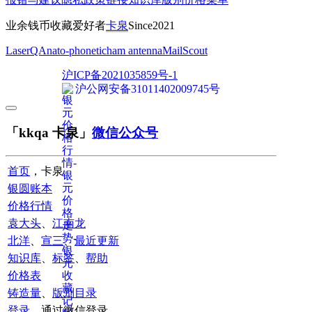
业余钱币收藏爱好者
卡泉
Since2021
LaserQA
nato-phonetic
ham antenna
MailScout
沪ICP备2021035859号-1
沪公网安备31011402009745号
「kkqa 卡泉」
微信公众号
首页
，卡泉
银圆账本
价格行情
袁大头
、
江南龙
北洋
、
宣三
、
最近更新
知识库
、
标签
、
帮助
价格表
铸造量
、
版别目录
登录
，通过微信登录