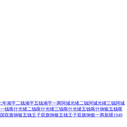
七年
湘平二钱
湘平五钱
湘平一两
阿城光绪二钱
阿城光绪三钱
阿城
一钱
喀什光绪二钱
喀什光绪三钱
喀什光绪五钱
喀什饷银五钱
喀
国双旗饷银五钱
壬子双旗饷银五钱
壬子双旗饷银一两
新疆1949