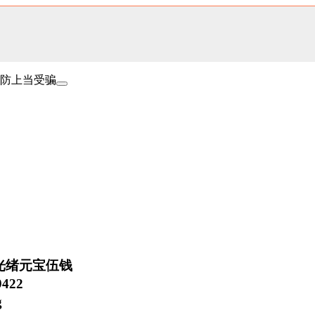
防上当受骗
光绪元宝伍钱
422
g