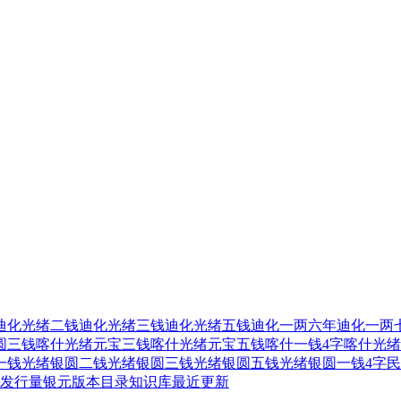
迪化光绪二钱
迪化光绪三钱
迪化光绪五钱
迪化一两六年
迪化一两
圆三钱
喀什光绪元宝三钱
喀什光绪元宝五钱
喀什一钱4字
喀什光绪
一钱
光绪银圆二钱
光绪银圆三钱
光绪银圆五钱
光绪银圆一钱4字
民
发行量
银元版本目录
知识库
最近更新