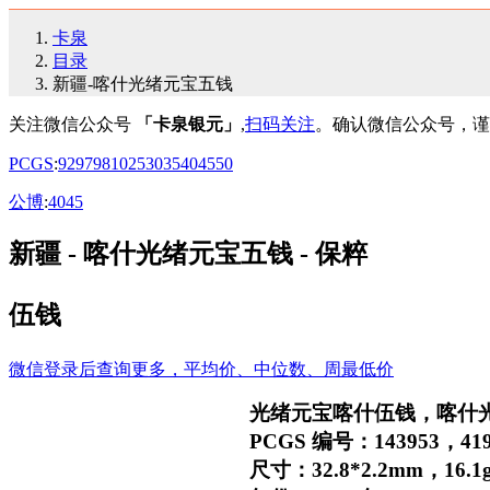
卡泉
目录
新疆-喀什光绪元宝五钱
关注微信公众号
「卡泉银元」
,
扫码关注
。确认微信公众号，谨
PCGS
:
92
97
98
10
25
30
35
40
45
50
公博
:
40
45
新疆 - 喀什光绪元宝五钱 - 保粹
伍钱
微信登录后查询更多，平均价、中位数、周最低价
光绪元宝喀什伍钱，喀什
PCGS 编号：143953，419
尺寸：32.8*2.2mm，16.1