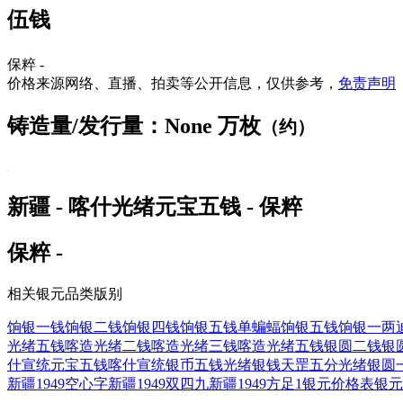
伍钱
保粹 -
价格来源网络、直播、拍卖等公开信息，仅供参考，
免责声明
铸造量/发行量：None 万枚
（约）
新疆 - 喀什光绪元宝五钱 - 保粹
保粹 -
相关银元品类版别
饷银一钱
饷银二钱
饷银四钱
饷银五钱单蝙蝠
饷银五钱
饷银一两
光绪五钱
喀造光绪二钱
喀造光绪三钱
喀造光绪五钱
银圆二钱
银
什宣统元宝五钱
喀什宣统银币五钱
光绪银钱天罡五分
光绪银圆
新疆1949空心字
新疆1949双四九
新疆1949方足1
银元价格表
银元