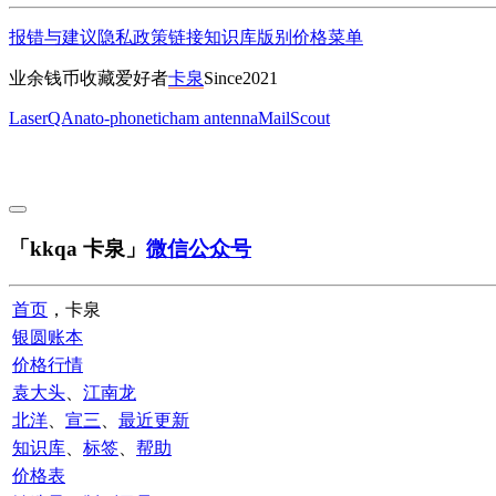
报错与建议
隐私政策
链接
知识库
版别
价格
菜单
业余钱币收藏爱好者
卡泉
Since2021
LaserQA
nato-phonetic
ham antenna
MailScout
「kkqa 卡泉」
微信公众号
首页
，卡泉
银圆账本
价格行情
袁大头
、
江南龙
北洋
、
宣三
、
最近更新
知识库
、
标签
、
帮助
价格表