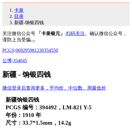
卡泉
目录
新疆-饷银四钱
关注微信公众号
「卡泉银元」
,
扫码关注
。确认微信公众号，
谨防上当受骗
PCGS
:
06
92
95
98
12
30
35
45
50
公博
:
35
40
45
新疆 - 饷银四钱
微信登录后查询更多，平均价、中位数、周最低价
新疆饷银四钱
PCGS 编号：394492，LM-821 Y-5
年份：1910 年
尺寸：33.7*1.5mm，14.2g