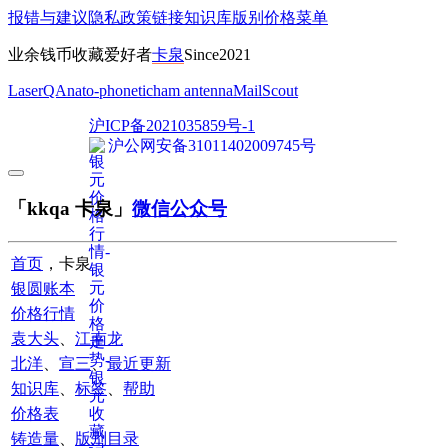
报错与建议
隐私政策
链接
知识库
版别
价格
菜单
业余钱币收藏爱好者
卡泉
Since2021
LaserQA
nato-phonetic
ham antenna
MailScout
沪ICP备2021035859号-1
沪公网安备31011402009745号
「kkqa 卡泉」
微信公众号
首页
，卡泉
银圆账本
价格行情
袁大头
、
江南龙
北洋
、
宣三
、
最近更新
知识库
、
标签
、
帮助
价格表
铸造量
、
版别目录