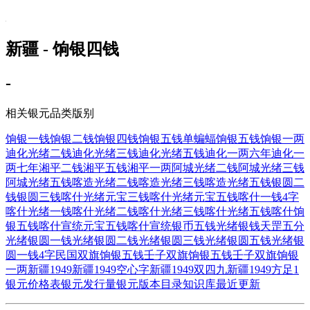
新疆 - 饷银四钱
-
相关银元品类版别
饷银一钱
饷银二钱
饷银四钱
饷银五钱单蝙蝠
饷银五钱
饷银一两
迪化光绪二钱
迪化光绪三钱
迪化光绪五钱
迪化一两六年
迪化一
两七年
湘平二钱
湘平五钱
湘平一两
阿城光绪二钱
阿城光绪三钱
阿城光绪五钱
喀造光绪二钱
喀造光绪三钱
喀造光绪五钱
银圆二
钱
银圆三钱
喀什光绪元宝三钱
喀什光绪元宝五钱
喀什一钱4字
喀什光绪一钱
喀什光绪二钱
喀什光绪三钱
喀什光绪五钱
喀什饷
银五钱
喀什宣统元宝五钱
喀什宣统银币五钱
光绪银钱天罡五分
光绪银圆一钱
光绪银圆二钱
光绪银圆三钱
光绪银圆五钱
光绪银
圆一钱4字
民国双旗饷银五钱
壬子双旗饷银五钱
壬子双旗饷银
一两
新疆1949
新疆1949空心字
新疆1949双四九
新疆1949方足1
银元价格表
银元发行量
银元版本目录
知识库
最近更新