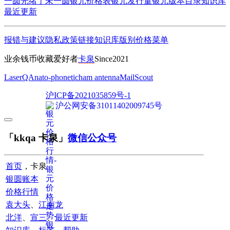
一圆
光绪丁未一圆
银元价格表
银元发行量
银元版本目录
知识库
最近更新
报错与建议
隐私政策
链接
知识库
版别
价格
菜单
业余钱币收藏爱好者
卡泉
Since2021
LaserQA
nato-phonetic
ham antenna
MailScout
沪ICP备2021035859号-1
沪公网安备31011402009745号
「kkqa 卡泉」
微信公众号
首页
，卡泉
银圆账本
价格行情
袁大头
、
江南龙
北洋
、
宣三
、
最近更新