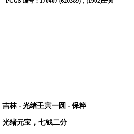
PCGS 编号：170407 (620389)，(1902)壬寅
吉林 - 光绪壬寅一圆 - 保粹
光绪元宝，七钱二分