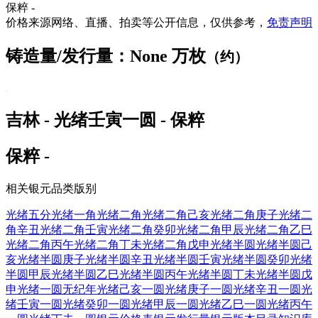
保粹 -
价格来源网络、直播、拍卖等公开信息，仅供参考，
免责声明
铸造量/发行量：None 万枚
（约）
吉林 - 光绪壬寅一圆 - 保粹
保粹 -
相关银元品类版别
光绪五分
光绪一角
光绪二角
光绪二角己亥
光绪二角庚子
光绪二
角辛丑
光绪二角壬寅
光绪二角癸卯
光绪二角甲辰
光绪二角乙巳
光绪二角丙午
光绪二角丁未
光绪二角戊申
光绪半圆
光绪半圆己
亥
光绪半圆庚子
光绪半圆辛丑
光绪半圆壬寅
光绪半圆癸卯
光绪
半圆甲辰
光绪半圆乙巳
光绪半圆丙午
光绪半圆丁未
光绪半圆戊
申
光绪一圆无纪年
光绪己亥一圆
光绪庚子一圆
光绪辛丑一圆
光
绪壬寅一圆
光绪癸卯一圆
光绪甲辰一圆
光绪乙巳一圆
光绪丙午