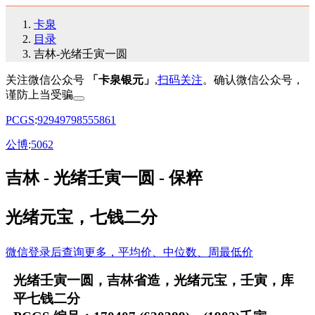
卡泉
目录
吉林-光绪壬寅一圆
关注微信公众号
「卡泉银元」
,
扫码关注
。确认微信公众号，
谨防上当受骗
PCGS
:
92
94
97
98
55
58
61
公博
:
50
62
吉林 - 光绪壬寅一圆 - 保粹
光绪元宝，七钱二分
微信登录后查询更多，平均价、中位数、周最低价
光绪壬寅一圆，吉林省造，光绪元宝，壬寅，库
平七钱二分