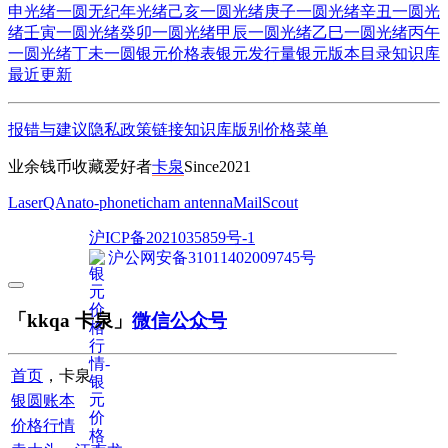
申
光绪一圆无纪年
光绪己亥一圆
光绪庚子一圆
光绪辛丑一圆
光
绪壬寅一圆
光绪癸卯一圆
光绪甲辰一圆
光绪乙巳一圆
光绪丙午
一圆
光绪丁未一圆
银元价格表
银元发行量
银元版本目录
知识库
最近更新
报错与建议
隐私政策
链接
知识库
版别
价格
菜单
业余钱币收藏爱好者
卡泉
Since2021
LaserQA
nato-phonetic
ham antenna
MailScout
沪ICP备2021035859号-1
沪公网安备31011402009745号
「kkqa 卡泉」
微信公众号
首页
，卡泉
银圆账本
价格行情