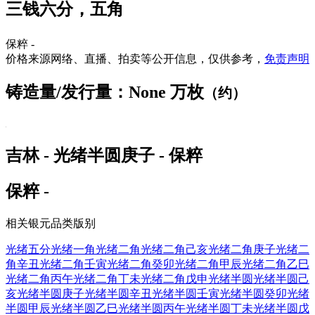
三钱六分，五角
保粹 -
价格来源网络、直播、拍卖等公开信息，仅供参考，
免责声明
铸造量/发行量：None 万枚
（约）
吉林 - 光绪半圆庚子 - 保粹
保粹 -
相关银元品类版别
光绪五分
光绪一角
光绪二角
光绪二角己亥
光绪二角庚子
光绪二
角辛丑
光绪二角壬寅
光绪二角癸卯
光绪二角甲辰
光绪二角乙巳
光绪二角丙午
光绪二角丁未
光绪二角戊申
光绪半圆
光绪半圆己
亥
光绪半圆庚子
光绪半圆辛丑
光绪半圆壬寅
光绪半圆癸卯
光绪
半圆甲辰
光绪半圆乙巳
光绪半圆丙午
光绪半圆丁未
光绪半圆戊