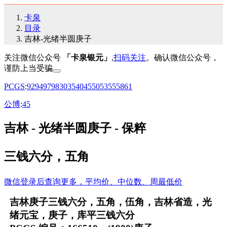
卡泉
目录
吉林-光绪半圆庚子
关注微信公众号
「卡泉银元」
,
扫码关注
。确认微信公众号，
谨防上当受骗
PCGS
:
92
94
97
98
30
35
40
45
50
53
55
58
61
公博
:
45
吉林 - 光绪半圆庚子 - 保粹
三钱六分，五角
微信登录后查询更多，平均价、中位数、周最低价
吉林庚子三钱六分，五角，伍角，吉林省造，光
绪元宝，庚子，库平三钱六分