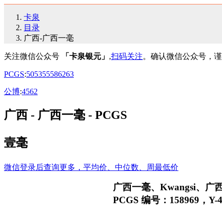
卡泉
目录
广西-广西一毫
关注微信公众号
「卡泉银元」
,
扫码关注
。确认微信公众号，谨
PCGS
:
50
53
55
58
62
63
公博
:
45
62
广西 - 广西一毫 - PCGS
壹毫
微信登录后查询更多，平均价、中位数、周最低价
广西一毫、Kwangsi、广
PCGS 编号：158969，Y-4