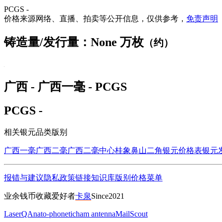
PCGS -
价格来源网络、直播、拍卖等公开信息，仅供参考，
免责声明
铸造量/发行量：None 万枚
（约）
广西 - 广西一毫 - PCGS
PCGS -
相关银元品类版别
广西一毫
广西二毫
广西二毫中心桂
象鼻山二角
银元价格表
银元
报错与建议
隐私政策
链接
知识库
版别
价格
菜单
业余钱币收藏爱好者
卡泉
Since2021
LaserQA
nato-phonetic
ham antenna
MailScout