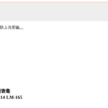
防上当受骗
西壹毫
14 LM-165