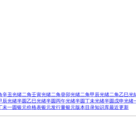
角辛丑
光绪二角壬寅
光绪二角癸卯
光绪二角甲辰
光绪二角乙巳
光
甲辰
光绪半圆乙巳
光绪半圆丙午
光绪半圆丁未
光绪半圆戊申
光绪
丁未一圆
银元价格表
银元发行量
银元版本目录
知识库
最近更新