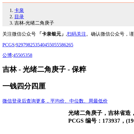
卡泉
目录
吉林-光绪二角庚子
关注微信公众号
「卡泉银元」
,
扫码关注
。确认微信公众号，谨
PCGS
:
92
97
98
25
35
40
45
50
55
58
62
65
公博
:
45
50
53
58
吉林 - 光绪二角庚子 - 保粹
一钱四分四厘
微信登录后查询更多，平均价、中位数、周最低价
光绪二角庚子，吉林省造
PCGS 编号：173937，(1