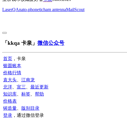
LaserQA
nato-phonetic
ham antenna
MailScout
「kkqa 卡泉」
微信公众号
首页
，卡泉
银圆账本
价格行情
袁大头
、
江南龙
北洋
、
宣三
、
最近更新
知识库
、
标签
、
帮助
价格表
铸造量
、
版别目录
登录
，通过微信登录