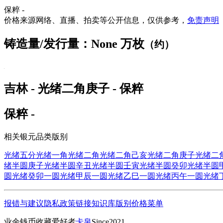
保粹 -
价格来源网络、直播、拍卖等公开信息，仅供参考，
免责声明
铸造量/发行量：None 万枚
（约）
吉林 - 光绪二角庚子 - 保粹
保粹 -
相关银元品类版别
光绪五分
光绪一角
光绪二角
光绪二角己亥
光绪二角庚子
光绪二
绪半圆庚子
光绪半圆辛丑
光绪半圆壬寅
光绪半圆癸卯
光绪半圆
圆
光绪癸卯一圆
光绪甲辰一圆
光绪乙巳一圆
光绪丙午一圆
光绪
报错与建议
隐私政策
链接
知识库
版别
价格
菜单
业余钱币收藏爱好者
卡泉
Since2021