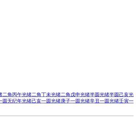
绪二角丙午
光绪二角丁未
光绪二角戊申
光绪半圆
光绪半圆己亥
光
一圆无纪年
光绪己亥一圆
光绪庚子一圆
光绪辛丑一圆
光绪壬寅一