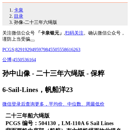
卡泉
目录
孙像-二十三年六绳版
关注微信公众号
「卡泉银元」
,
扫码关注
。确认微信公众号，
谨防上当受骗
PCGS
:
82
91
92
94
95
97
98
45
50
55
58
61
62
63
公博
:
45
50
53
61
64
孙中山像 - 二十三年六绳版 - 保粹
6-Sail-Lines，帆船洋23
微信登录后查询更多，平均价、中位数、周最低价
二十三年船六绳版
PCGS 编号：504130，LM-110A 6 Sail Lines