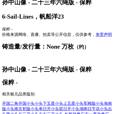
孙中山像 - 二十三年六绳版 - 保粹
6-Sail-Lines，帆船洋23
保粹 -
价格来源网络、直播、拍卖等公开信息，仅供参考，
免责声明
铸造量/发行量：None 万枚
（约）
孙中山像 - 二十三年六绳版 - 保粹
保粹 -
相关银元品类版别
开国二角
开国小头
小头下五星
小头上五星
小头军阀版
小头海南
版
小头南京初版
小头单日开
小头双日开
小头湖南日字花
小头出