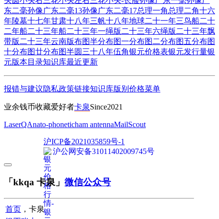
头圆
小头右三花
小头左右三花
小头-长脸
孙像广东一毫
孙像广
东二毫
孙像广东二毫13
孙像广东二毫17
总理一角
总理二角
十六
年陵墓
十七年甘肃
十八年三帆
十八年地球
二十一年三鸟船
二十
二年船
二十三年船
二十三年一绳版
二十三年六绳版
二十三年飘
带版
二十三年云南版
布图半分
布图一分
布图二分
布图五分
布图
十分
布图廿分
布图半圆
三十八年伍角
银元价格表
银元发行量
银
元版本目录
知识库
最近更新
报错与建议
隐私政策
链接
知识库
版别
价格
菜单
业余钱币收藏爱好者
卡泉
Since2021
LaserQA
nato-phonetic
ham antenna
MailScout
沪ICP备2021035859号-1
沪公网安备31011402009745号
「kkqa 卡泉」
微信公众号
首页
，卡泉