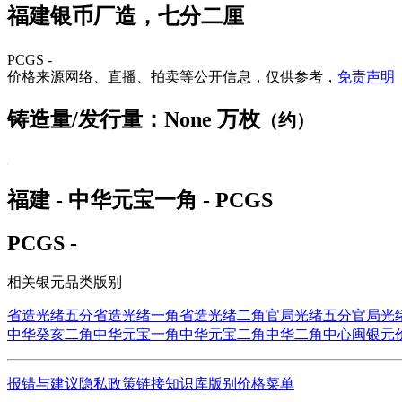
福建银币厂造，七分二厘
PCGS -
价格来源网络、直播、拍卖等公开信息，仅供参考，
免责声明
铸造量/发行量：None 万枚
（约）
福建 - 中华元宝一角 - PCGS
PCGS -
相关银元品类版别
省造光绪五分
省造光绪一角
省造光绪二角
官局光绪五分
官局光
中华癸亥二角
中华元宝一角
中华元宝二角
中华二角中心闽
银元
报错与建议
隐私政策
链接
知识库
版别
价格
菜单