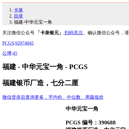
卡泉
目录
福建-中华元宝一角
关注微信公众号
「卡泉银元」
,
扫码关注
。确认微信公众号，谨
PCGS
:
92
97
40
45
公博
:
45
福建 - 中华元宝一角 - PCGS
福建银币厂造，七分二厘
微信登录后查询更多，平均价、中位数、周最低价
中华元宝一角
PCGS 编号：390688