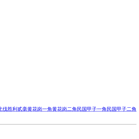
北伐胜利贰毫
黄花岗一角
黄花岗二角
民国甲子一角
民国甲子二角