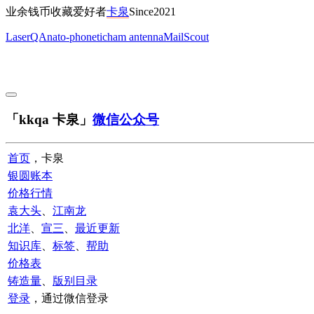
业余钱币收藏爱好者
卡泉
Since2021
LaserQA
nato-phonetic
ham antenna
MailScout
「kkqa 卡泉」
微信公众号
首页
，卡泉
银圆账本
价格行情
袁大头
、
江南龙
北洋
、
宣三
、
最近更新
知识库
、
标签
、
帮助
价格表
铸造量
、
版别目录
登录
，通过微信登录