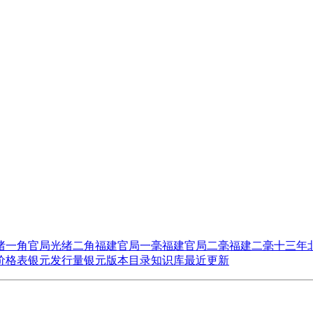
绪一角
官局光绪二角
福建官局一毫
福建官局二毫
福建二毫十三年
价格表
银元发行量
银元版本目录
知识库
最近更新