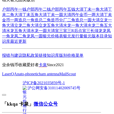
户部丙午一钱
户部丙午二钱
户部丙午五钱
大清丁未一角
大清丁
未二角
大清丁未五角
大清丁未一圆
大清丙午金币一两
大清丁未
金币一两
造总一角
造总二角
造币分厂二角
造总一圆
大清立龙一
角
大清立龙二角
大清立龙五角
大清水龙一角
大清水龙二角五
大
清水龙五角
大清水龙一圆
大清宣三
宣三R后点
宣三长须龙
龙凤
一角
龙凤二角
龙凤一圆
银元价格表
银元发行量
银元版本目录
知
识库
最近更新
报错与建议
隐私政策
链接
知识库
版别
价格
菜单
业余钱币收藏爱好者
卡泉
Since2021
LaserQA
nato-phonetic
ham antenna
MailScout
沪ICP备2021035859号-1
沪公网安备31011402009745号
「kkqa 卡泉」
微信公众号