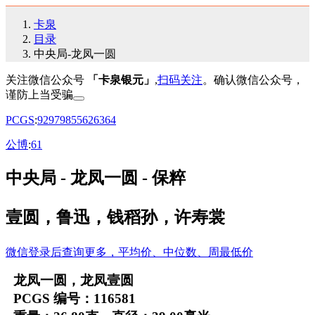
卡泉
目录
中央局-龙凤一圆
关注微信公众号
「卡泉银元」
,
扫码关注
。确认微信公众号，
谨防上当受骗
PCGS
:
92
97
98
55
62
63
64
公博
:
61
中央局 - 龙凤一圆 - 保粹
壹圆，鲁迅，钱稻孙，许寿裳
微信登录后查询更多，平均价、中位数、周最低价
龙凤一圆，龙凤壹圆
PCGS 编号：116581