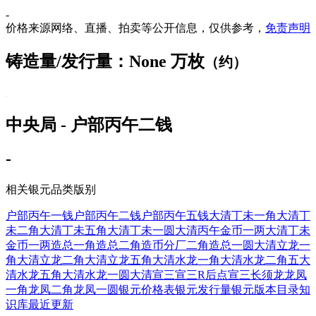
-
价格来源网络、直播、拍卖等公开信息，仅供参考，
免责声明
铸造量/发行量：None 万枚
（约）
中央局 - 户部丙午二钱
-
相关银元品类版别
户部丙午一钱
户部丙午二钱
户部丙午五钱
大清丁未一角
大清丁
未二角
大清丁未五角
大清丁未一圆
大清丙午金币一两
大清丁未
金币一两
造总一角
造总二角
造币分厂二角
造总一圆
大清立龙一
角
大清立龙二角
大清立龙五角
大清水龙一角
大清水龙二角五
大
清水龙五角
大清水龙一圆
大清宣三
宣三R后点
宣三长须龙
龙凤
一角
龙凤二角
龙凤一圆
银元价格表
银元发行量
银元版本目录
知
识库
最近更新