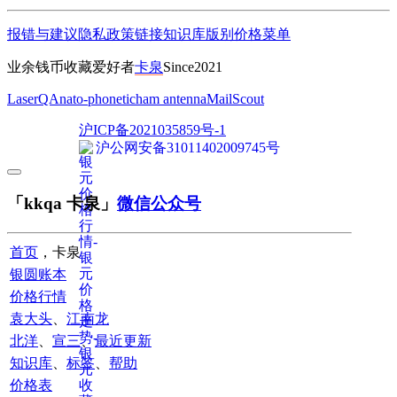
报错与建议
隐私政策
链接
知识库
版别
价格
菜单
业余钱币收藏爱好者
卡泉
Since2021
LaserQA
nato-phonetic
ham antenna
MailScout
沪ICP备2021035859号-1
沪公网安备31011402009745号
「kkqa 卡泉」
微信公众号
首页
，卡泉
银圆账本
价格行情
袁大头
、
江南龙
北洋
、
宣三
、
最近更新
知识库
、
标签
、
帮助
价格表