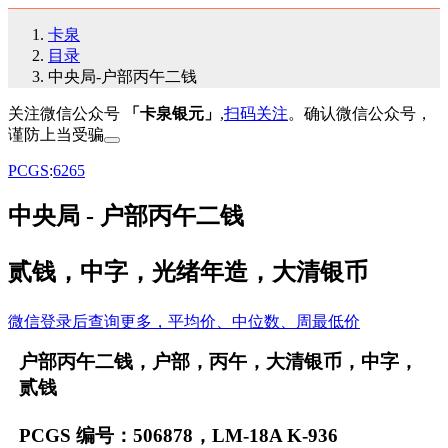
卡泉
目录
中央局-户部丙午二钱
关注微信公众号
「卡泉银元」
,
扫码关注
。确认微信公众号，
谨防上当受骗
PCGS
:
62
65
中央局 - 户部丙午二钱
贰钱，中字，光绪年造，大清银币
微信登录后查询更多，平均价、中位数、周最低价
户部丙午二钱，户部，丙午，大清银币，中字，
贰钱
PCGS 编号：506878，LM-18A K-936