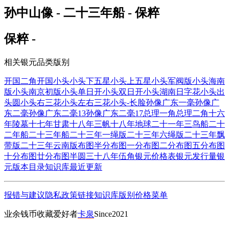
孙中山像 - 二十三年船 - 保粹
保粹 -
相关银元品类版别
开国二角
开国小头
小头下五星
小头上五星
小头军阀版
小头海南
版
小头南京初版
小头单日开
小头双日开
小头湖南日字花
小头出
头圆
小头右三花
小头左右三花
小头-长脸
孙像广东一毫
孙像广
东二毫
孙像广东二毫13
孙像广东二毫17
总理一角
总理二角
十六
年陵墓
十七年甘肃
十八年三帆
十八年地球
二十一年三鸟船
二十
二年船
二十三年船
二十三年一绳版
二十三年六绳版
二十三年飘
带版
二十三年云南版
布图半分
布图一分
布图二分
布图五分
布图
十分
布图廿分
布图半圆
三十八年伍角
银元价格表
银元发行量
银
元版本目录
知识库
最近更新
报错与建议
隐私政策
链接
知识库
版别
价格
菜单
业余钱币收藏爱好者
卡泉
Since2021