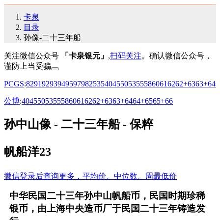
卡泉
目录
孙像-二十三年船
关注微信公众号
「卡泉银元」
,
扫码关注
。确认微信公众号，
谨防上当受骗
PCGS
:
82
91
92
93
94
95
97
98
25
35
40
45
50
53
55
58
60
61
62
62+
63
63+
64
6
公博
:
40
45
50
53
55
58
60
61
62
62+
63
63+
64
64+
65
65+
66
孙中山像 - 二十三年船 - 保粹
帆船洋23
微信登录后查询更多，平均价、中位数、周最低价
中华民国二十三年孙中山帆船币，民国时期珍稀
银币，由上海中央造币厂于民国二十三年铸造发