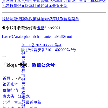
贵州黔字20
贵州竹子币
贵州小汽车
山西宣统二角
银元价格表
银
元发行量
银元版本目录
知识库
最近更新
报错与建议
隐私政策
链接
知识库
版别
价格
菜单
业余钱币收藏爱好者
卡泉
Since2021
LaserQA
nato-phonetic
ham antenna
MailScout
沪ICP备2021035859号-1
沪公网安备31011402009745号
「kkqa 卡泉」
微信公众号
首页
，卡泉
银圆账本
价格行情
袁大头
、
江南龙
北洋
、
宣三
、
最近更新