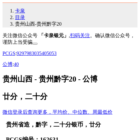
卡泉
目录
贵州山西-贵州黔字20
关注微信公众号
「卡泉银元」
,
扫码关注
。确认微信公众号，
谨防上当受骗
PCGS
:
92
97
98
30
35
40
50
53
公博
:
40
贵州山西 - 贵州黔字20 - 公博
廿分，二十分
微信登录后查询更多，平均价、中位数、周最低价
贵州省造，黔字，二十分银币，廿分
PCGS编号：162631