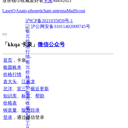
业余钱币收藏爱好者
卡泉
Since2021
LaserQA
nato-phonetic
ham antenna
MailScout
沪ICP备2021035859号-1
沪公网安备31011402009745号
「kkqa 卡泉」
微信公众号
首页
，卡泉
银圆账本
价格行情
袁大头
、
江南龙
北洋
、
宣三
、
最近更新
知识库
、
标签
、
帮助
价格表
铸造量
、
版别目录
登录
，通过微信登录