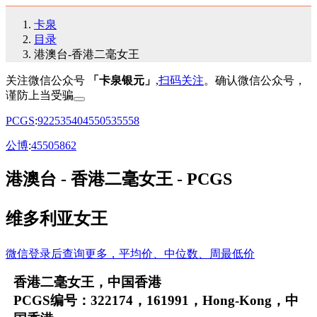
卡泉
目录
港澳台-香港二毫女王
关注微信公众号
「卡泉银元」
,
扫码关注
。确认微信公众号，
谨防上当受骗
PCGS
:
92
25
35
40
45
50
53
55
58
公博
:
45
50
58
62
港澳台 - 香港二毫女王 - PCGS
维多利亚女王
微信登录后查询更多，平均价、中位数、周最低价
香港二毫女王，中国香港
PCGS编号：322174，161991，Hong-Kong，中