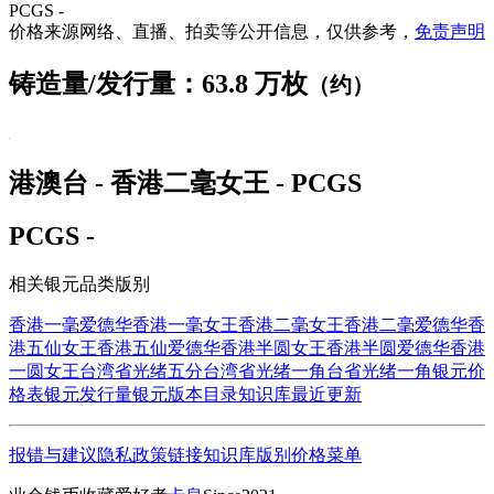
PCGS -
价格来源网络、直播、拍卖等公开信息，仅供参考，
免责声明
铸造量/发行量：63.8 万枚
（约）
港澳台 - 香港二毫女王 - PCGS
PCGS -
相关银元品类版别
香港一毫爱德华
香港一毫女王
香港二毫女王
香港二毫爱德华
香
港五仙女王
香港五仙爱德华
香港半圆女王
香港半圆爱德华
香港
一圆女王
台湾省光绪五分
台湾省光绪一角
台省光绪一角
银元价
格表
银元发行量
银元版本目录
知识库
最近更新
报错与建议
隐私政策
链接
知识库
版别
价格
菜单