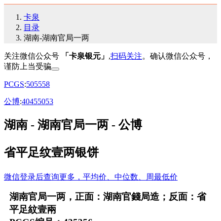
卡泉
目录
湖南-湖南官局一两
关注微信公众号
「卡泉银元」
,
扫码关注
。确认微信公众号，
谨防上当受骗
PCGS
:
50
55
58
公博
:
40
45
50
53
湖南 - 湖南官局一两 - 公博
省平足纹壹两银饼
微信登录后查询更多，平均价、中位数、周最低价
湖南官局一两，正面：湖南官錢局造；反面：省
平足紋壹兩