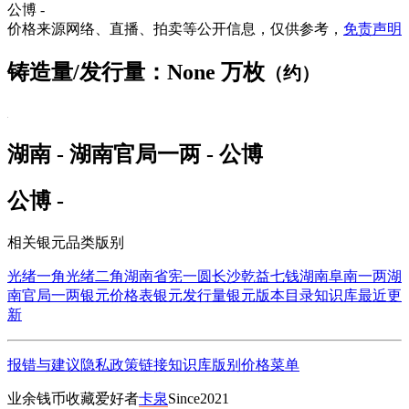
公博 -
价格来源网络、直播、拍卖等公开信息，仅供参考，
免责声明
铸造量/发行量：None 万枚
（约）
湖南 - 湖南官局一两 - 公博
公博 -
相关银元品类版别
光绪一角
光绪二角
湖南省宪一圆
长沙乾益七钱
湖南阜南一两
湖
南官局一两
银元价格表
银元发行量
银元版本目录
知识库
最近更
新
报错与建议
隐私政策
链接
知识库
版别
价格
菜单
业余钱币收藏爱好者
卡泉
Since2021