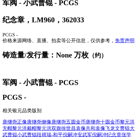
军阀 - 小武曹锟 - PCGS
纪念章，LM960，362033
PCGS -
价格来源网络、直播、拍卖等公开信息，仅供参考，
免责声明
铸造量/发行量：None 万枚
（约）
军阀 - 小武曹锟 - PCGS
PCGS -
相关银元品类版别
唐继尧正像
唐继尧侧像
唐继尧五圆金币
唐继尧十圆金币
黎元洪
无帽
黎元洪戴帽
黎元洪双旗
徐世昌
袁像共和
袁像飞龙
文曹锟
大
武曹锟
小武曹锟
段祺瑞-和平
倪嗣冲安武军
倪嗣冲纪念章
张学