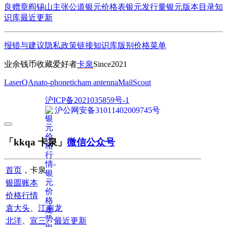
良赠章
阎锡山主张公道
银元价格表
银元发行量
银元版本目录
知
识库
最近更新
报错与建议
隐私政策
链接
知识库
版别
价格
菜单
业余钱币收藏爱好者
卡泉
Since2021
LaserQA
nato-phonetic
ham antenna
MailScout
沪ICP备2021035859号-1
沪公网安备31011402009745号
「kkqa 卡泉」
微信公众号
首页
，卡泉
银圆账本
价格行情
袁大头
、
江南龙
北洋
、
宣三
、
最近更新