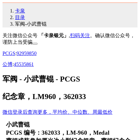
卡泉
目录
军阀-小武曹锟
关注微信公众号
「卡泉银元」
,
扫码关注
。确认微信公众号，
谨防上当受骗
PCGS
:
92
95
98
50
公博
:
45
53
58
61
军阀 - 小武曹锟 - PCGS
纪念章，LM960，362033
微信登录后查询更多，平均价、中位数、周最低价
小武曹锟
PCGS 编号：362033，LM-960，Medal