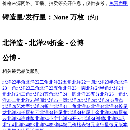
价格来源网络、直播、拍卖等公开信息，仅供参考，
免责声明
铸造量/发行量：None 万枚
（约）
北洋造 - 北洋29折金 - 公博
公博 -
相关银元品类版别
北洋22半角
北洋22二角
北洋22五角
北洋22一圆
北洋23半角
北洋
23一角
北洋23二角
北洋23五角
北洋23一圆
北洋24半角
北洋24一
角
北洋24二角
北洋24五角
北洋24一圆
北洋25五分
北洋25一角
北
洋25二角
北洋25半圆
北洋25一圆
北洋26
北洋29
北洋29-G后点
北洋29艺术字
北洋29折金
北洋31二角
北洋33
北洋34
北洋34长尾
龙
北洋34长尾短云
北洋34短尾龙
北洋34短尾土金
北洋34短尾短
云
北洋34连珠版
北洋34小字
北洋34开云
北洋34剑3版
北洋34艺
术字4
北洋34卷3
北洋34卷3旗4
银元价格表
银元发行量
银元版本