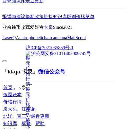
目录
知识库
最近更新
报错与建议
隐私政策
链接
知识库
版别
价格
菜单
业余钱币收藏爱好者
卡泉
Since2021
LaserQA
nato-phonetic
ham antenna
MailScout
沪ICP备2021035859号-1
沪公网安备31011402009745号
「kkqa 卡泉」
微信公众号
首页
，卡泉
银圆账本
价格行情
袁大头
、
江南龙
北洋
、
宣三
、
最近更新
知识库
、
标签
、
帮助