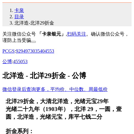
卡泉
目录
北洋造-北洋29折金
关注微信公众号
「卡泉银元」
,
扫码关注
。确认微信公众号，
谨防上当受骗
PCGS
:
92
94
97
30
35
40
45
53
公博
:
45
50
53
北洋造 - 北洋29折金 - 公博
微信登录后查询更多，平均价、中位数、周最低价
北洋29折金，大清北洋造，光绪元宝29年
光绪二十九年（1903年），北洋 29，一圆，壹
圆，北洋造，光绪元宝，库平七钱二分
折金系列：