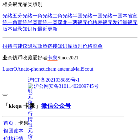
相关银元品类版别
光绪五分
光绪一角
光绪二角
光绪半圆
光绪一圆
光绪一圆本省
宣
统一角
宣统半圆
宣统一圆
双龙一两
银元价格表
银元发行量
银元
版本目录
知识库
最近更新
报错与建议
隐私政策
链接
知识库
版别
价格
菜单
业余钱币收藏爱好者
卡泉
Since2021
LaserQA
nato-phonetic
ham antenna
MailScout
沪ICP备2021035859号-1
沪公网安备31011402009745号
「kkqa 卡泉」
微信公众号
首页
，卡泉
银圆账本
价格行情