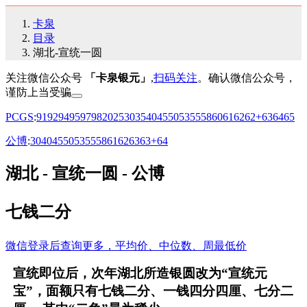
卡泉
目录
湖北-宣统一圆
关注微信公众号
「卡泉银元」
,
扫码关注
。确认微信公众号，
谨防上当受骗
PCGS
:
91
92
94
95
97
98
20
25
30
35
40
45
50
53
55
58
60
61
62
62+
63
64
65
公博
:
30
40
45
50
53
55
58
61
62
63
63+
64
湖北 - 宣统一圆 - 公博
七钱二分
微信登录后查询更多，平均价、中位数、周最低价
宣统即位后，次年湖北所造银圆改为“宣统元
宝”，面额只有七钱二分、一钱四分四厘、七分二