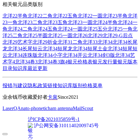
相关银元品类版别
北洋22半角
北洋22二角
北洋22五角
北洋22一圆
北洋23半角
北洋
23一角
北洋23二角
北洋23五角
北洋23一圆
北洋24半角
北洋24一
角
北洋24二角
北洋24五角
北洋24一圆
北洋25五分
北洋25一角
北
洋25二角
北洋25半圆
北洋25一圆
北洋26
北洋29
北洋29-G后点
北洋29艺术字
北洋29折金
北洋31二角
北洋33
北洋34
北洋34长尾
龙
北洋34长尾短云
北洋34短尾龙
北洋34短尾土金
北洋34短尾短
云
北洋34连珠版
北洋34小字
北洋34开云
北洋34剑3版
北洋34艺
术字4
北洋34卷3
北洋34卷3旗4
银元价格表
银元发行量
银元版本
目录
知识库
最近更新
报错与建议
隐私政策
链接
知识库
版别
价格
菜单
业余钱币收藏爱好者
卡泉
Since2021
LaserQA
nato-phonetic
ham antenna
MailScout
沪ICP备2021035859号-1
沪公网安备31011402009745号