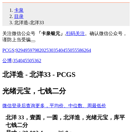
卡泉
目录
北洋造-北洋33
关注微信公众号
「卡泉银元」
,
扫码关注
。确认微信公众号，
谨防上当受骗
PCGS
:
92
94
95
97
98
20
25
30
35
40
45
50
55
58
62
64
公博
:
35
40
45
50
53
62
北洋造 - 北洋33 - PCGS
光绪元宝，七钱二分
微信登录后查询更多，平均价、中位数、周最低价
北洋 33，壹圆，一圆，北洋造，光绪元宝，库平
七钱二分