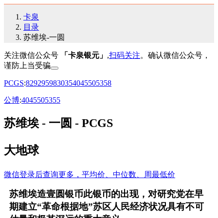
卡泉
目录
苏维埃-一圆
关注微信公众号
「卡泉银元」
,
扫码关注
。确认微信公众号，
谨防上当受骗
PCGS
:
82
92
95
98
30
35
40
45
50
53
58
公博
:
40
45
50
53
55
苏维埃 - 一圆 - PCGS
大地球
微信登录后查询更多，平均价、中位数、周最低价
苏维埃造壹圆银币此银币的出现，对研究党在早
期建立“革命根据地”苏区人民经济状况具有不可