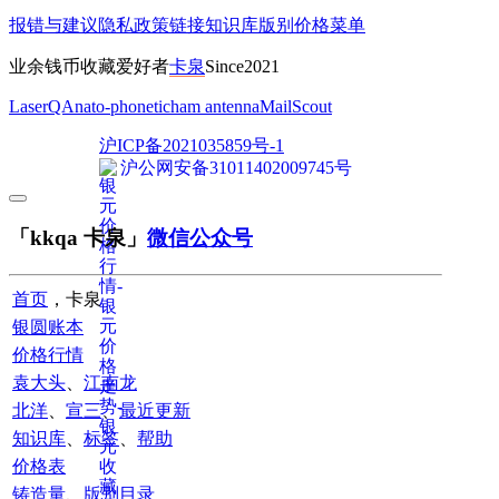
报错与建议
隐私政策
链接
知识库
版别
价格
菜单
业余钱币收藏爱好者
卡泉
Since2021
LaserQA
nato-phonetic
ham antenna
MailScout
沪ICP备2021035859号-1
沪公网安备31011402009745号
「kkqa 卡泉」
微信公众号
首页
，卡泉
银圆账本
价格行情
袁大头
、
江南龙
北洋
、
宣三
、
最近更新
知识库
、
标签
、
帮助
价格表
铸造量
、
版别目录