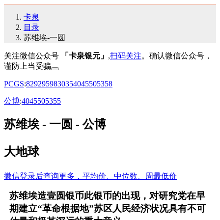
卡泉
目录
苏维埃-一圆
关注微信公众号
「卡泉银元」
,
扫码关注
。确认微信公众号，
谨防上当受骗
PCGS
:
82
92
95
98
30
35
40
45
50
53
58
公博
:
40
45
50
53
55
苏维埃 - 一圆 - 公博
大地球
微信登录后查询更多，平均价、中位数、周最低价
苏维埃造壹圆银币此银币的出现，对研究党在早
期建立“革命根据地”苏区人民经济状况具有不可