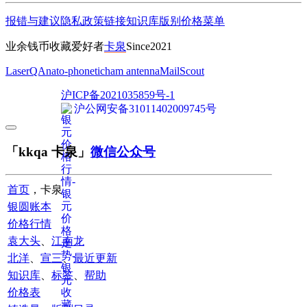
报错与建议
隐私政策
链接
知识库
版别
价格
菜单
业余钱币收藏爱好者
卡泉
Since2021
LaserQA
nato-phonetic
ham antenna
MailScout
沪ICP备2021035859号-1
沪公网安备31011402009745号
「kkqa 卡泉」
微信公众号
首页
，卡泉
银圆账本
价格行情
袁大头
、
江南龙
北洋
、
宣三
、
最近更新
知识库
、
标签
、
帮助
价格表